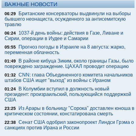
ВАЖНЫЕ НОВОСТИ
Британские консерваторы выдвинули на выборы
06:29
бывшего неонациста, осужденного за антисемитскую
травлю
1037-й день войны: действия в Газе, Ливане и
06:24
Сирии, операции в Иудее и Самарии
Прогноз погоды в Израиле на 8 августа: жарко,
05:55
переменная облачность
В районе кибуца Зиким, около границы Газы, было
01:49
повреждено заграждение. ЦАХАЛ проводит операцию
CNN: глава Объединенного комитета начальников
01:32
штабов США ищет "выход" из войны с Ираном
В Колумбии вступил в должность новый
01:24
президент: произраильский, пользующийся поддержкой
США
Из Арары в больницу "Сорока" доставлен юноша в
23:25
критическом состоянии, констатирована смерть
Сенат США одобрил законопроект Линдси Грэма о
22:38
санкциях против Ирана и России