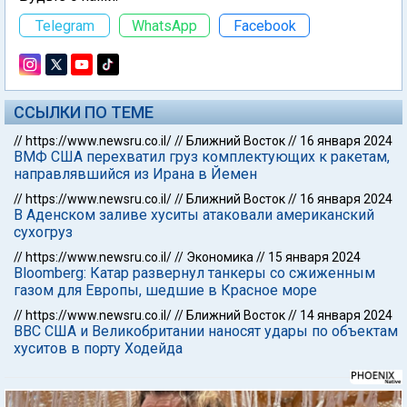
Telegram
WhatsApp
Facebook
ССЫЛКИ ПО ТЕМЕ
//
https://www.newsru.co.il/
//
Ближний Восток
//
16 января 2024
ВМФ США перехватил груз комплектующих к ракетам,
направлявшийся из Ирана в Йемен
//
https://www.newsru.co.il/
//
Ближний Восток
//
16 января 2024
В Аденском заливе хуситы атаковали американский
сухогруз
//
https://www.newsru.co.il/
//
Экономика
//
15 января 2024
Bloomberg: Катар развернул танкеры со сжиженным
газом для Европы, шедшие в Красное море
//
https://www.newsru.co.il/
//
Ближний Восток
//
14 января 2024
ВВС США и Великобритании наносят удары по объектам
хуситов в порту Ходейда