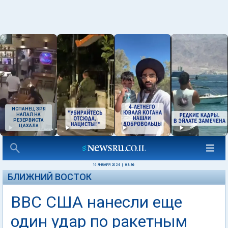
ИСПАНЕЦ ЗРЯ
НАПАЛ НА
РЕЗЕРВИСТА
ЦАХАЛА
16 ЯНВАРЯ 2024
|
03:36
БЛИЖНИЙ ВОСТОК
ВВС США нанесли еще
один удар по ракетным