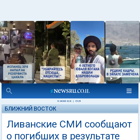
ИСПАНЕЦ ЗРЯ
НАПАЛ НА
РЕЗЕРВИСТА
ЦАХАЛА
16 ИЮНЯ 2026
|
19:29
БЛИЖНИЙ ВОСТОК
Ливанские СМИ сообщают
о погибших в результате