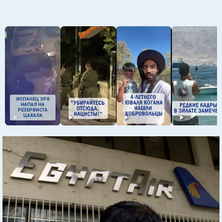
ИСПАНЕЦ ЗРЯ
НАПАЛ НА
РЕЗЕРВИСТА
ЦАХАЛА