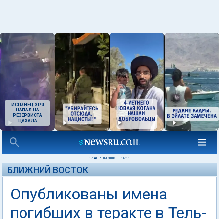
ИСПАНЕЦ ЗРЯ
НАПАЛ НА
РЕЗЕРВИСТА
ЦАХАЛА
17 АПРЕЛЯ 2006
|
14:11
БЛИЖНИЙ ВОСТОК
Опубликованы имена
погибших в теракте в Тель-