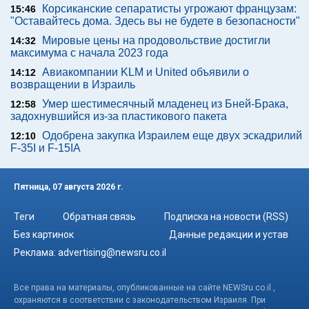
Корсиканские сепаратисты угрожают французам:
15:46
"Оставайтесь дома. Здесь вы не будете в безопасности"
Мировые цены на продовольствие достигли
14:32
максимума с начала 2023 года
Авиакомпании KLM и United объявили о
14:12
возвращении в Израиль
Умер шестимесячный младенец из Бней-Брака,
12:58
задохнувшийся из-за пластикового пакета
Одобрена закупка Израилем еще двух эскадрилий
12:10
F-35I и F-15IA
Пятница, 07 августа 2026 г.
Теги
Обратная связь
Подписка на новости (RSS)
Без картинок
Данные редакции и устав
Реклама:
advertising@newsru.co.il
Все права на материалы, опубликованные на сайте NEWSru.co.il ,
охраняются в соответствии с законодательством Израиля. При