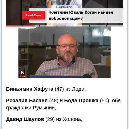
4-летний Юваль Коган найден
Read More
добровольцами
Биньямин Хафута
(47) из Лода,
Розалия Басаня
(48) и
Бода Прошка
(50), обе
гражданки Румынии,
Давид Шаулов
(29) из Холона,