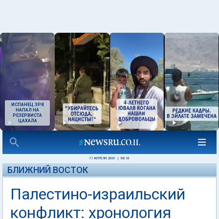
ИСПАНЕЦ ЗРЯ
НАПАЛ НА
РЕЗЕРВИСТА
ЦАХАЛА
17 АПРЕЛЯ 2006
|
06:10
БЛИЖНИЙ ВОСТОК
Палестино-израильский
конфликт: хронология