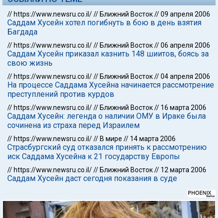
//
https://www.newsru.co.il/
//
Ближний Восток
//
09 апреля 2006
Саддам Хусейн хотел погибнуть в бою в день взятия
Багдада
//
https://www.newsru.co.il/
//
Ближний Восток
//
06 апреля 2006
Саддам Хусейн приказал казнить 148 шиитов, боясь за
свою жизнь
//
https://www.newsru.co.il/
//
Ближний Восток
//
04 апреля 2006
На процессе Саддама Хусейна начинается рассмотрение
преступлений против курдов
//
https://www.newsru.co.il/
//
Ближний Восток
//
16 марта 2006
Саддам Хусейн: легенда о наличии ОМУ в Ираке была
сочинена из страха перед Израилем
//
https://www.newsru.co.il/
//
В мире
//
14 марта 2006
Страсбургский суд отказался принять к рассмотрению
иск Саддама Хусейна к 21 государству Европы
//
https://www.newsru.co.il/
//
Ближний Восток
//
12 марта 2006
Саддам Хусейн даст сегодня показания в суде