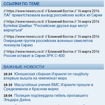
ССЫЛКИ ПО ТЕМЕ
//
https://www.newsru.co.il/
//
Ближний Восток
//
16 марта 2016
ЛАГ приветствовала вывод российских войск из Сирии
//
https://www.newsru.co.il/
//
Ближний Восток
//
16 марта 2016
Бутейна Шаабан: "Российские друзья еще могут
вернуться"
//
https://www.newsru.co.il/
//
Ближний Восток
//
16 марта 2016
Очередная группа российских военных самолетов
покинула Сирию
//
https://www.newsru.co.il/
//
Ближний Восток
//
15 марта 2016
Россия оставит в Сирии ЗРК С-400
ВАЖНЫЕ НОВОСТИ
Юношеская сборная Израиля по гандболу
18:24
впервые вышла на чемпионат мира
Масштабные учения ВМС Израиля прошли в
18:19
Средиземном и Красном морях
Полиция подтвердила гибель пропавшего
18:04
Эльдара Даяна