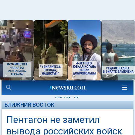
ИСПАНЕЦ ЗРЯ
НАПАЛ НА
РЕЗЕРВИСТА
ЦАХАЛА
17 МАРТА 2016
|
15:30
БЛИЖНИЙ ВОСТОК
Пентагон не заметил
вывода российских войск