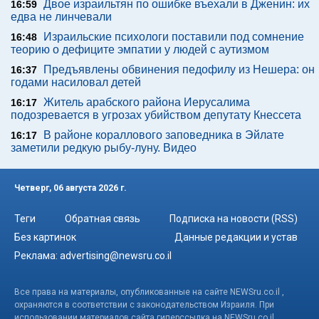
Двое израильтян по ошибке въехали в Дженин: их
16:59
едва не линчевали
Израильские психологи поставили под сомнение
16:48
теорию о дефиците эмпатии у людей с аутизмом
Предъявлены обвинения педофилу из Нешера: он
16:37
годами насиловал детей
Житель арабского района Иерусалима
16:17
подозревается в угрозах убийством депутату Кнессета
В районе кораллового заповедника в Эйлате
16:17
заметили редкую рыбу-луну. Видео
Четверг, 06 августа 2026 г.
Теги
Обратная связь
Подписка на новости (RSS)
Без картинок
Данные редакции и устав
Реклама:
advertising@newsru.co.il
Все права на материалы, опубликованные на сайте NEWSru.co.il ,
охраняются в соответствии с законодательством Израиля. При
использовании материалов сайта гиперссылка на NEWSru.co.il