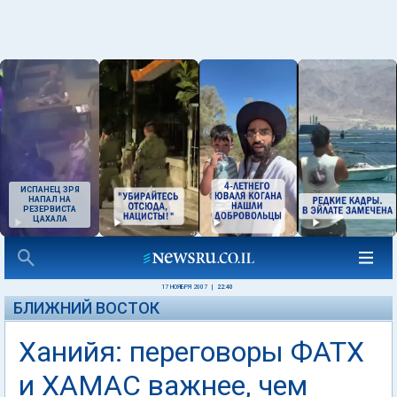
ИСПАНЕЦ ЗРЯ
НАПАЛ НА
РЕЗЕРВИСТА
ЦАХАЛА
17 НОЯБРЯ 2007
|
22:40
БЛИЖНИЙ ВОСТОК
Ханийя: переговоры ФАТХ
и ХАМАС важнее, чем