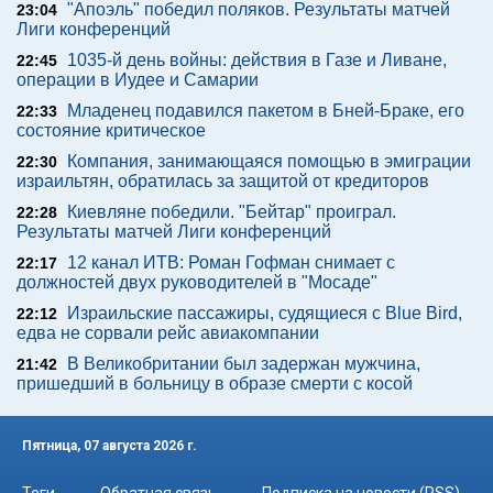
"Апоэль" победил поляков. Результаты матчей
23:04
Лиги конференций
1035-й день войны: действия в Газе и Ливане,
22:45
операции в Иудее и Самарии
Младенец подавился пакетом в Бней-Браке, его
22:33
состояние критическое
Компания, занимающаяся помощью в эмиграции
22:30
израильтян, обратилась за защитой от кредиторов
Киевляне победили. "Бейтар" проиграл.
22:28
Результаты матчей Лиги конференций
12 канал ИТВ: Роман Гофман снимает с
22:17
должностей двух руководителей в "Мосаде"
Израильские пассажиры, судящиеся с Blue Bird,
22:12
едва не сорвали рейс авиакомпании
В Великобритании был задержан мужчина,
21:42
пришедший в больницу в образе смерти с косой
Пятница, 07 августа 2026 г.
Теги
Обратная связь
Подписка на новости (RSS)