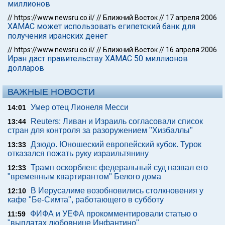
миллионов
//
https://www.newsru.co.il/
//
Ближний Восток
//
17 апреля 2006
ХАМАС может использовать египетский банк для
получения иранских денег
//
https://www.newsru.co.il/
//
Ближний Восток
//
16 апреля 2006
Иран даст правительству ХАМАС 50 миллионов
долларов
ВАЖНЫЕ НОВОСТИ
Умер отец Лионеля Месси
14:01
Reuters: Ливан и Израиль согласовали список
13:44
стран для контроля за разоружением "Хизбаллы"
Дзюдо. Юношеский европейский кубок. Турок
13:33
отказался пожать руку израильтянину
Трамп оскорблен: федеральный суд назвал его
12:33
"временным квартирантом" Белого дома
В Иерусалиме возобновились столкновения у
12:10
кафе "Бе-Симта", работающего в субботу
ФИФА и УЕФА прокомментировали статью о
11:59
"выплатах любовнице Инфантино"