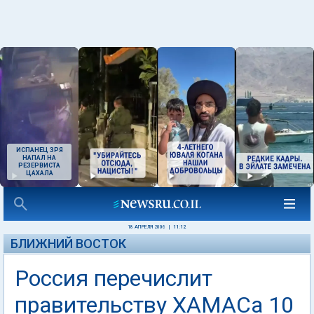
ИСПАНЕЦ ЗРЯ
НАПАЛ НА
РЕЗЕРВИСТА
ЦАХАЛА
18 АПРЕЛЯ 2006
|
11:12
БЛИЖНИЙ ВОСТОК
Россия перечислит
правительству ХАМАСа 10