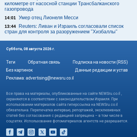
километре от насосной станции Трансбалканского
газопровода
Умер отец Лионеля Месси
14:01
Reuters: Ливан и Израиль согласовали список
13:44
стран для контроля за разоружением "Хизбаллы"
Суббота, 08 августа 2026 г.
Теги
Обратная связь
Подписка на новости (RSS)
Без картинок
Данные редакции и устав
Реклама:
advertising@newsru.co.il
Все права на материалы, опубликованные на сайте NEWSru.co.il ,
охраняются в соответствии с законодательством Израиля. При
использовании материалов сайта гиперссылка на NEWSru.co.il
обязательна. Перепечатка интервью, репортажей, эксклюзивных
статей без согласования с редакцией запрещена – в том числе в
соцсетях. Использование фотоматериалов агентств не разрешается.