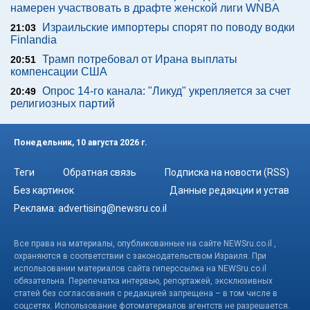
намерен участвовать в драфте женской лиги WNBA
Израильские импортеры спорят по поводу водки
21:03
Finlandia
Трамп потребовал от Ирана выплаты
20:51
компенсации США
Опрос 14-го канала: "Ликуд" укрепляется за счет
20:49
религиозных партий
Понедельник, 10 августа 2026 г.
Теги
Обратная связь
Подписка на новости (RSS)
Без картинок
Данные редакции и устав
Реклама:
advertising@newsru.co.il
Все права на материалы, опубликованные на сайте NEWSru.co.il ,
охраняются в соответствии с законодательством Израиля. При
использовании материалов сайта гиперссылка на NEWSru.co.il
обязательна. Перепечатка интервью, репортажей, эксклюзивных
статей без согласования с редакцией запрещена – в том числе в
соцсетях. Использование фотоматериалов агентств не разрешается.