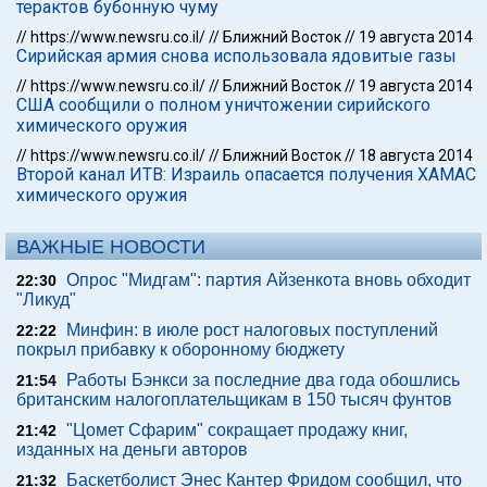
терактов бубонную чуму
//
https://www.newsru.co.il/
//
Ближний Восток
//
19 августа 2014
Сирийская армия снова использовала ядовитые газы
//
https://www.newsru.co.il/
//
Ближний Восток
//
19 августа 2014
США сообщили о полном уничтожении сирийского
химического оружия
//
https://www.newsru.co.il/
//
Ближний Восток
//
18 августа 2014
Второй канал ИТВ: Израиль опасается получения ХАМАС
химического оружия
ВАЖНЫЕ НОВОСТИ
Опрос "Мидгам": партия Айзенкота вновь обходит
22:30
"Ликуд"
Минфин: в июле рост налоговых поступлений
22:22
покрыл прибавку к оборонному бюджету
Работы Бэнкси за последние два года обошлись
21:54
британским налогоплательщикам в 150 тысяч фунтов
"Цомет Сфарим" сокращает продажу книг,
21:42
изданных на деньги авторов
Баскетболист Энес Кантер Фридом сообщил, что
21:32