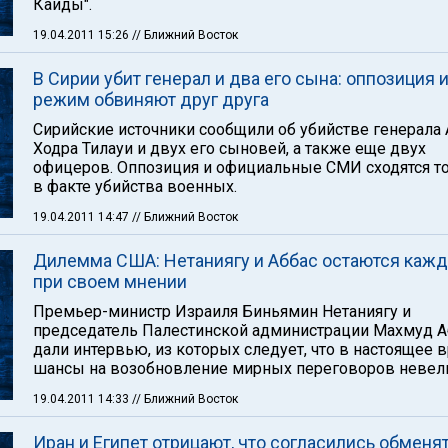
Каиды".
19.04.2011 15:26
// Ближний Восток
В Сирии убит генерал и два его сына: оппозиция 
режим обвиняют друг друга
Сирийские источники сообщили об убийстве генерала
Ходра Тилауи и двух его сыновей, а также еще двух
офицеров. Оппозиция и официальные СМИ сходятся т
в факте убийства военных.
19.04.2011 14:47
// Ближний Восток
Дилемма США: Нетаниягу и Аббас остаются каж
при своем мнении
Премьер-министр Израиля Биньямин Нетаниягу и
председатель Палестинской администрации Махмуд А
дали интервью, из которых следует, что в настоящее 
шансы на возобновление мирных переговоров невел
19.04.2011 14:33
// Ближний Восток
Иран и Египет отрицают, что согласились обменя