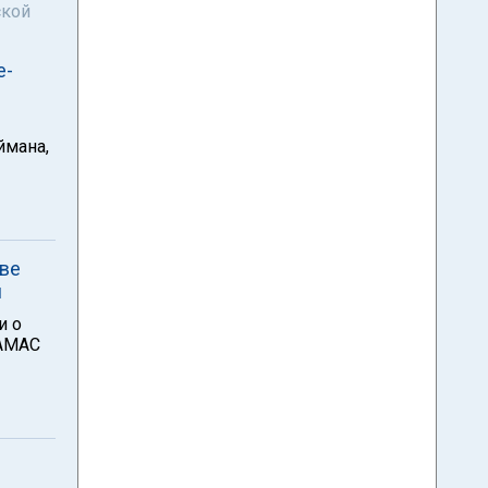
ской
е-
ймана,
ве
и
и о
ХАМАС