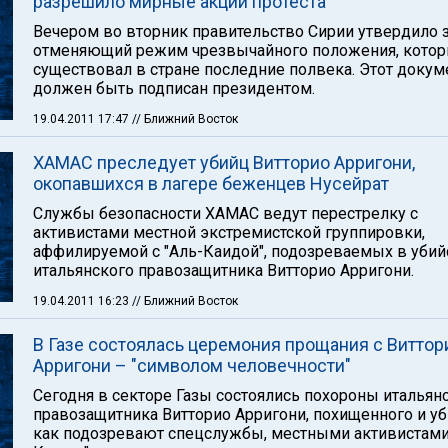
разрешило мирные акции протеста
Вечером во вторник правительство Сирии утвердило з
отменяющий режим чрезвычайного положения, кото
существовал в стране последние полвека. Этот докум
должен быть подписан президентом.
19.04.2011 17:47
// Ближний Восток
ХАМАС преследует убийц Витторио Арригони,
окопавшихся в лагере беженцев Нусейрат
Службы безопасности ХАМАС ведут перестрелку с
активистами местной экстремистской группировки,
аффилируемой с "Аль-Каидой", подозреваемых в убий
итальянского правозащитника Витторио Арригони.
19.04.2011 16:23
// Ближний Восток
В Газе состоялась церемония прощания с Виттор
Арригони – "символом человечности"
Сегодня в секторе Газы состоялись похороны итальян
правозащитника Витторио Арригони, похищенного и уб
как подозревают спецслужбы, местными активистами