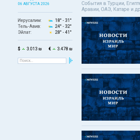
События в Турции, Египт
06 АВГУСТА 2026
Аравии, ОАЭ, Катаре и д
Иерусалим:
18° -
31°
Тель-Авив:
24° -
32°
Эйлат:
28° -
41°
$
3.013 ₪
€
3.478 ₪