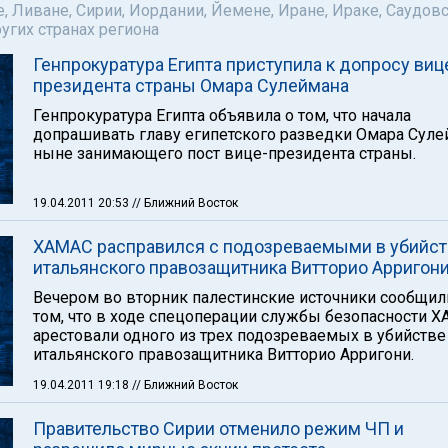
е, Ливане, Сирии, Иордании, Йемене, Иране, Ираке, Саудов
ругих странах региона
Генпрокуратура Египта приcтупила к допросу виц
президента страны Омара Сулеймана
Генпрокуратура Египта объявила о том, что начала
допрашивать главу египетского разведки Омара Суле
ныне занимающего пост вице-президента страны.
19.04.2011 20:53
// Ближний Восток
ХАМАС расправился с подозреваемыми в убийст
итальянского правозащитника Витторио Арригон
Вечером во вторник палестинские источники сообщил
том, что в ходе спецоперации службы безопасности 
арестовали одного из трех подозреваемых в убийстве
итальянского правозащитника Витторио Арригони.
19.04.2011 19:18
// Ближний Восток
Правительство Сирии отменило режим ЧП и