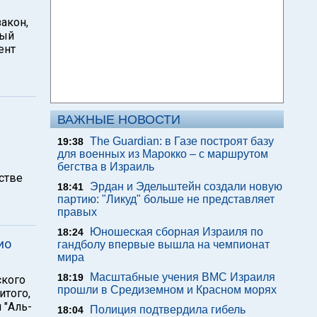
акон,
рый
ент
ВАЖНЫЕ НОВОСТИ
The Guardian: в Газе построят базу
19:38
для военных из Марокко – с маршрутом
бегства в Израиль
стве
Эрдан и Эдельштейн создали новую
18:41
партию: "Ликуд" больше не представляет
правых
Юношеская сборная Израиля по
18:24
ио
гандболу впервые вышла на чемпионат
мира
Масштабные учения ВМС Израиля
18:19
ского
прошли в Средиземном и Красном морях
итого,
 "Аль-
Полиция подтвердила гибель
18:04