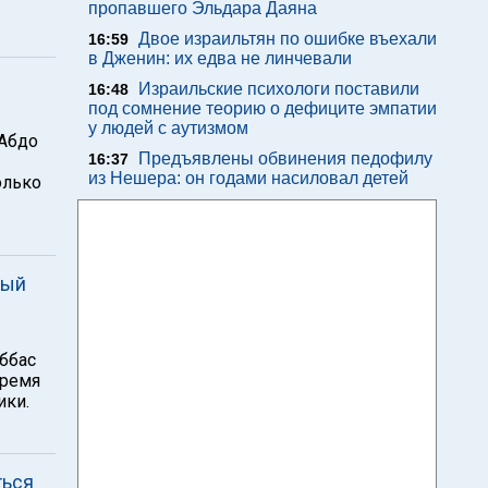
пропавшего Эльдара Даяна
Двое израильтян по ошибке въехали
16:59
в Дженин: их едва не линчевали
и
Израильские психологи поставили
16:48
под сомнение теорию о дефиците эмпатии
у людей с аутизмом
 Абдо
Предъявлены обвинения педофилу
16:37
из Нешера: он годами насиловал детей
олько
дый
ббас
время
ики.
ться