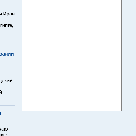
и Иран
гипте,
вании
дский
й.
.
учаю
ные