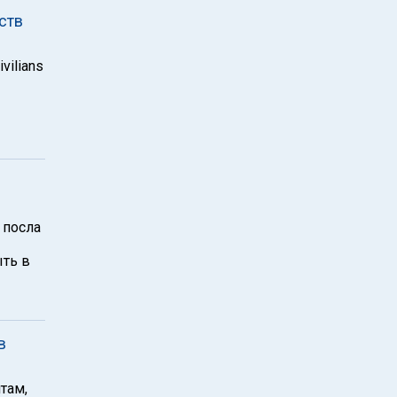
ств
vilians
 посла
ыть в
в
там,