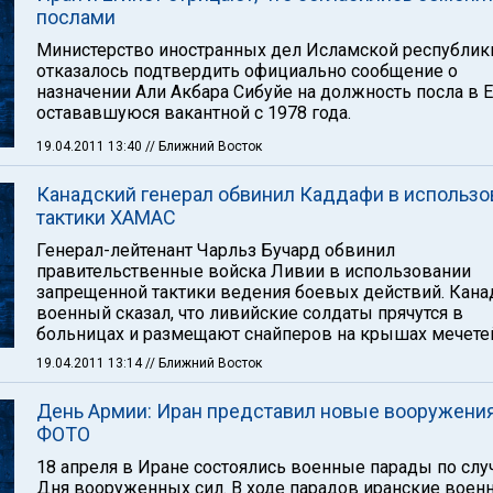
послами
Министерство иностранных дел Исламской республик
отказалось подтвердить официально сообщение о
назначении Али Акбара Сибуйе на должность посла в Е
остававшуюся вакантной с 1978 года.
19.04.2011 13:40
// Ближний Восток
Канадский генерал обвинил Каддафи в использо
тактики ХАМАС
Генерал-лейтенант Чарльз Бучард обвинил
правительственные войска Ливии в использовании
запрещенной тактики ведения боевых действий. Кана
военный сказал, что ливийские солдаты прячутся в
больницах и размещают снайперов на крышах мечете
19.04.2011 13:14
// Ближний Восток
День Армии: Иран представил новые вооружения
ФОТО
18 апреля в Иране состоялись военные парады по сл
Дня вооруженных сил. В ходе парадов иранские воен