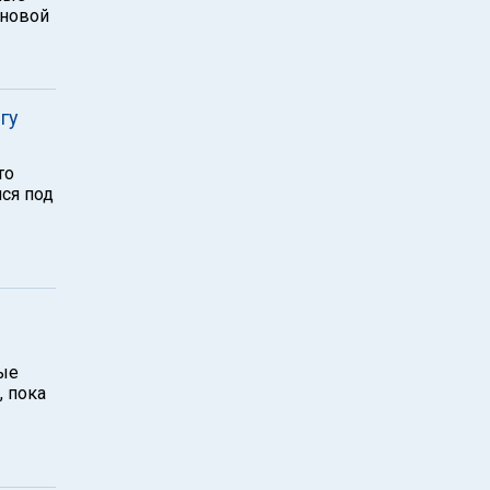
 новой
гу
то
ся под
ные
, пока