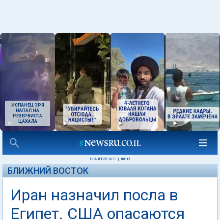
ИСПАНЕЦ ЗРЯ
НАПАЛ НА
РЕЗЕРВИСТА
ЦАХАЛА
19 АПРЕЛЯ 2011
|
06:15
БЛИЖНИЙ ВОСТОК
Иран назначил посла в
Египет. США опасаются