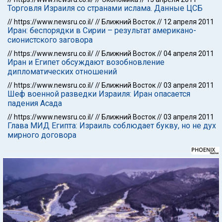
Торговля Израиля со странами ислама. Данные ЦСБ
//
https://www.newsru.co.il/
//
Ближний Восток
//
12 апреля 2011
Иран: беспорядки в Сирии – результат американо-
сионистского заговора
//
https://www.newsru.co.il/
//
Ближний Восток
//
04 апреля 2011
Иран и Египет обсуждают возобновление
дипломатических отношений
//
https://www.newsru.co.il/
//
Ближний Восток
//
03 апреля 2011
Шеф военной разведки Израиля: Иран опасается
падения Асада
//
https://www.newsru.co.il/
//
Ближний Восток
//
03 апреля 2011
Глава МИД Египта: Израиль соблюдает букву, но не дух
мирного договора