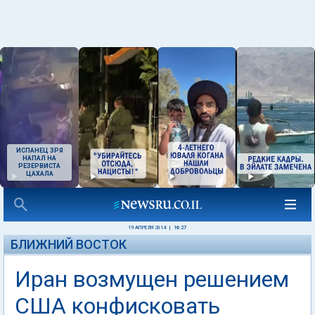
ИСПАНЕЦ ЗРЯ
НАПАЛ НА
РЕЗЕРВИСТА
ЦАХАЛА
19 АПРЕЛЯ 2014
|
16:27
БЛИЖНИЙ ВОСТОК
Иран возмущен решением
США конфисковать