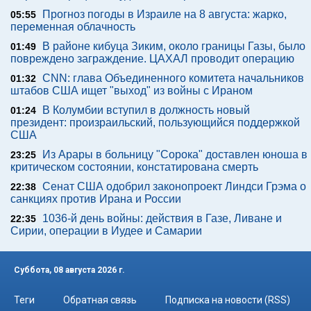
Прогноз погоды в Израиле на 8 августа: жарко,
05:55
переменная облачность
В районе кибуца Зиким, около границы Газы, было
01:49
повреждено заграждение. ЦАХАЛ проводит операцию
CNN: глава Объединенного комитета начальников
01:32
штабов США ищет "выход" из войны с Ираном
В Колумбии вступил в должность новый
01:24
президент: произраильский, пользующийся поддержкой
США
Из Арары в больницу "Сорока" доставлен юноша в
23:25
критическом состоянии, констатирована смерть
Сенат США одобрил законопроект Линдси Грэма о
22:38
санкциях против Ирана и России
1036-й день войны: действия в Газе, Ливане и
22:35
Сирии, операции в Иудее и Самарии
Суббота, 08 августа 2026 г.
Теги
Обратная связь
Подписка на новости (RSS)