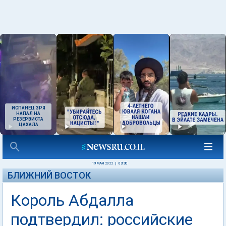
ИСПАНЕЦ ЗРЯ
НАПАЛ НА
РЕЗЕРВИСТА
ЦАХАЛА
19 МАЯ 2022
|
03:30
БЛИЖНИЙ ВОСТОК
Король Абдалла
подтвердил: российские