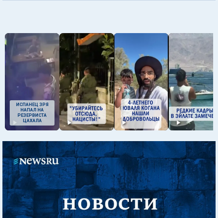
ИСПАНЕЦ ЗРЯ
НАПАЛ НА
РЕЗЕРВИСТА
ЦАХАЛА