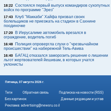
Состоялся первый выпуск командиров сухопутных
18:22
войск по программе "Эрез"
Клуб "Маккаби" Хайфа призвал своих
17:43
болельщиков не приезжать на стадион в Сахнине
поодиночке
В Иерусалиме автомобиль врезался в
17:20
ограждение, водитель погиб
Полиция опровергла слухи о "чрезвычайном
16:48
происшествии" на набережной Тель-Авива
БАГАЦ отказался заморозить решение о лишении
16:40
льгот жертвователей йешивам, в которых учатся
уклонисты
Пятница, 07 августа 2026 г.
Теги
Обратная связь
Подписка на новости (RSS)
Без картинок
Данные редакции и устав
Реклама:
advertising@newsru.co.il