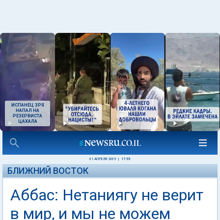
ИСПАНЕЦ ЗРЯ
НАПАЛ НА
РЕЗЕРВИСТА
ЦАХАЛА
01 АПРЕЛЯ 2009
|
17:55
БЛИЖНИЙ ВОСТОК
Аббас: Нетаниягу не верит
в мир, и мы не можем