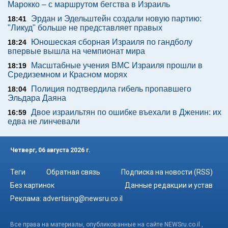
Марокко – с маршрутом бегства в Израиль
Эрдан и Эдельштейн создали новую партию:
18:41
"Ликуд" больше не представляет правых
Юношеская сборная Израиля по гандболу
18:24
впервые вышла на чемпионат мира
Масштабные учения ВМС Израиля прошли в
18:19
Средиземном и Красном морях
Полиция подтвердила гибель пропавшего
18:04
Эльдара Даяна
Двое израильтян по ошибке въехали в Дженин: их
16:59
едва не линчевали
Четверг, 06 августа 2026 г.
Теги
Обратная связь
Подписка на новости (RSS)
Без картинок
Данные редакции и устав
Реклама:
advertising@newsru.co.il
Все права на материалы, опубликованные на сайте NEWSru.co.il ,