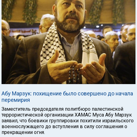
Абу Марзук: похищение было совершено до начала
перемирия
Заместитель председателя политбюро палестинской
террористической организации ХАМАС Муса Абу Марзук
заявил, что боевики группировки похитили израильского
военнослужащего до вступления в силу соглашения о
прекращении огня.