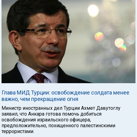
Глава МИД Турции: освобождение солдата менее
важно, чем прекращение огня
Министр иностранных дел Турции Ахмет Давутоглу
заявил, что Анкара готова помочь добиться
освобождения израильского офицера,
предположительно, похищенного палестинскими
террористами.