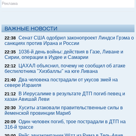
Реклама
ВАЖНЫЕ НОВОСТИ
Сенат США одобрил законопроект Линдси Грэма о
22:38
санкциях против Ирана и России
1036-й день войны: действия в Газе, Ливане и
22:35
Сирии, операции в Иудее и Самарии
ЦАХАЛ объяснил, почему не сообщил об атаке
22:12
беспилотника "Хизбаллы" на юге Ливана
Два человека пострадали от укусов змей на
21:40
севере Израиля
В Иерусалиме в результате ДТП погиб певец и
21:12
хазан Авишай Леви
Хуситы атаковали правительственные силы в
20:30
йеменской провинции Мариб
Один человек погиб, трое пострадали в ДТП на
20:09
316-й трассе
Рейс авиакомпании Wizz из Рима в Тель-Авив
20:00