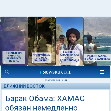
ИСПАНЕЦ ЗРЯ
НАПАЛ НА
РЕЗЕРВИСТА
ЦАХАЛА
01 АВГУСТА 2014
|
01:24
БЛИЖНИЙ ВОСТОК
Барак Обама: ХАМАС
обязан немедленно