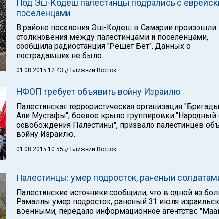
Под Эш-Кодеш палестинцы подрались с еврейс
поселенцами
В районе поселения Эш-Кодеш в Самарии произошли
столкновения между палестинцами и поселенцами,
сообщила радиостанция "Решет Бет". Данных о
пострадавших не было.
01.08.2015 12:43
// Ближний Восток
НФОП требует объявить войну Израилю
Палестинская террористическая организация "Бригады
Али Мустафы", боевое крыло группировки "Народный
освобождения Палестины", призвало палестинцев об
войну Израилю.
01.08.2015 10:55
// Ближний Восток
Палестинцы: умер подросток, раненый солдатам
Палестинские источники сообщили, что в одной из бо
Рамаллы умер подросток, раненый 31 июля израильс
военными, передало информационное агентство "Маан