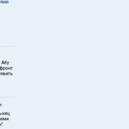
кими
 Абу
 фронт
ъявить
и
льниц
кими
".