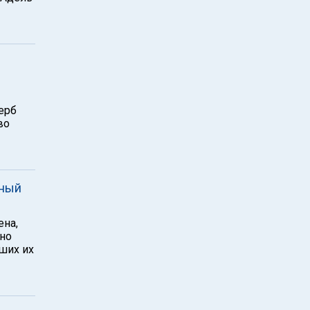
ерб
во
нный
ена,
ьно
ших их