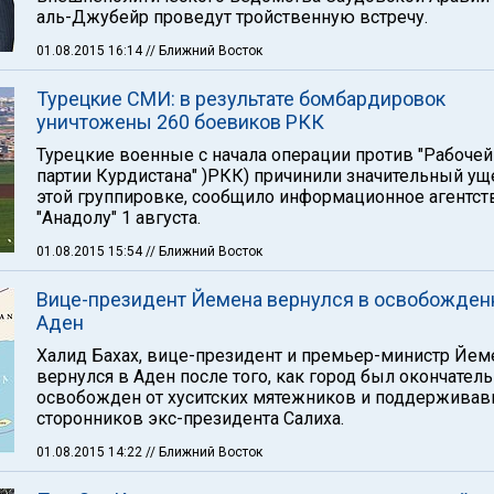
аль-Джубейр проведут тройственную встречу.
01.08.2015 16:14
// Ближний Восток
Турецкие СМИ: в результате бомбардировок
уничтожены 260 боевиков РКК
Турецкие военные с начала операции против "Рабочей
партии Курдистана" )РКК) причинили значительный ущ
этой группировке, сообщило информационное агентст
"Анадолу" 1 августа.
01.08.2015 15:54
// Ближний Восток
Вице-президент Йемена вернулся в освобожде
Аден
Халид Бахах, вице-президент и премьер-министр Йем
вернулся в Аден после того, как город был окончател
освобожден от хуситских мятежников и поддерживав
сторонников экс-президента Салиха.
01.08.2015 14:22
// Ближний Восток