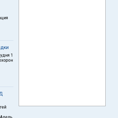
ация
ядки
удня 1
охорон
ИД
гей
 Адель