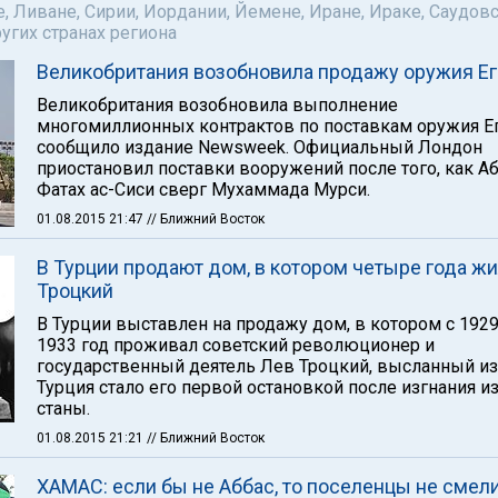
е, Ливане, Сирии, Иордании, Йемене, Иране, Ираке, Саудов
ругих странах региона
Великобритания возобновила продажу оружия Ег
Великобритания возобновила выполнение
многомиллионных контрактов по поставкам оружия Ег
сообщило издание Newsweek. Официальный Лондон
приостановил поставки вооружений после того, как Аб
Фатах ас-Сиси сверг Мухаммада Мурси.
01.08.2015 21:47
// Ближний Восток
В Турции продают дом, в котором четыре года ж
Троцкий
В Турции выставлен на продажу дом, в котором с 1929
1933 год проживал советский революционер и
государственный деятель Лев Троцкий, высланный из
Турция стало его первой остановкой после изгнания и
станы.
01.08.2015 21:21
// Ближний Восток
ХАМАС: если бы не Аббас, то поселенцы не смел