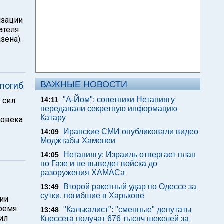
изации
ателя
зена).
ВАЖНЫЕ НОВОСТИ
 погиб
"А-Йом": советники Нетаниягу
 сил
14:11
передавали секретную информацию
Катару
ловека
Иранские СМИ опубликовали видео
14:09
Моджтабы Хаменеи
Нетаниягу: Израиль отвергает план
14:05
по Газе и не выведет войска до
разоружения ХАМАСа
Второй ракетный удар по Одессе за
13:49
сутки, погибшие в Харькове
ии
время
"Калькалист": "сменные" депутаты
13:48
ил
Кнессета получат 676 тысяч шекелей за