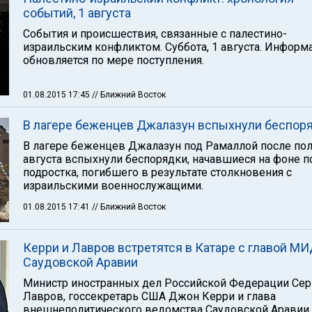
событий, 1 августа
События и происшествия, связанные с палестино-
израильским конфликтом. Суббота, 1 августа. Информ
обновляется по мере поступления.
01.08.2015 17:45
// Ближний Восток
В лагере беженцев Джалазун вспыхнули беспор
В лагере беженцев Джалазун под Рамаллой после пол
августа вспыхнули беспорядки, начавшиеся на фоне п
подростка, погибшего в результате столкновения с
израильскими военнослужащими.
01.08.2015 17:41
// Ближний Восток
Керри и Лавров встретятся в Катаре с главой М
Саудовской Аравии
Министр иностранных дел Российской Федерации Сер
Лавров, госсекретарь США Джон Керри и глава
внешнеполитического ведомства Саудовской Аравии