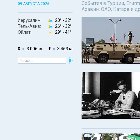
События в Турции, Египт
09 АВГУСТА 2026
Аравии, ОАЭ, Катаре и д
Иерусалим:
20° -
32°
Тель-Авив:
26° -
32°
Эйлат:
29° -
41°
$
3.006 ₪
€
3.463 ₪