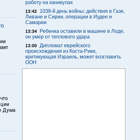
работу на каникулах
1038-й день войны: действия в Газе,
13:42
Ливане и Сирии, операции в Иудее и
Самарии
го
Ребенка оставили в машине в Лоде,
13:34
он умер от теплового удара
нии
Дипломат еврейского
13:00
лаят
происхождения из Коста-Рики,
критикующая Израиль, может возглавить
ООН
что
юции
е Дума