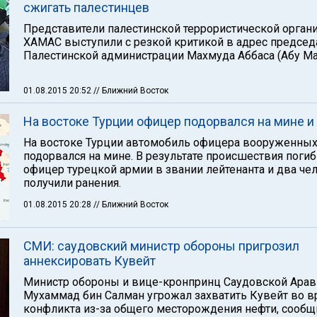
сжигать палестинцев
Представители палестинской террористической орган
ХАМАС выступили с резкой критикой в адрес председ
Палестинской администрации Махмуда Аббаса (Абу Ма
01.08.2015 20:52
// Ближний Восток
На востоке Турции офицер подорвался на мине и
На востоке Турции автомобиль офицера вооруженных
подорвался на мине. В результате происшествия погиб
офицер турецкой армии в звании лейтенанта и два че
получили ранения.
01.08.2015 20:28
// Ближний Восток
СМИ: саудовский министр обороны пригрозил
аннексировать Кувейт
Министр обороны и вице-кронпринц Саудовской Арав
Мухаммад бин Салман угрожал захватить Кувейт во 
конфликта из-за общего месторождения нефти, сообщ