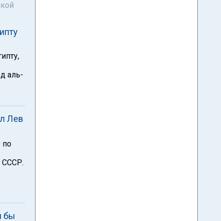
ской
ипту
ипту,
д аль-
ил Лев
 по
 СССР.
з
и бы