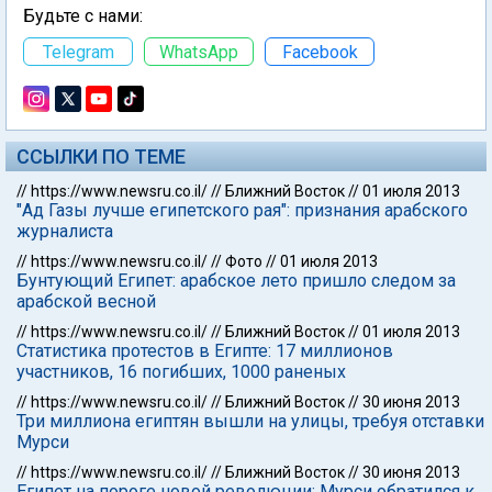
Будьте с нами:
Telegram
WhatsApp
Facebook
ССЫЛКИ ПО ТЕМЕ
//
https://www.newsru.co.il/
//
Ближний Восток
//
01 июля 2013
"Ад Газы лучше египетского рая": признания арабского
журналиста
//
https://www.newsru.co.il/
//
Фото
//
01 июля 2013
Бунтующий Египет: арабское лето пришло следом за
арабской весной
//
https://www.newsru.co.il/
//
Ближний Восток
//
01 июля 2013
Статистика протестов в Египте: 17 миллионов
участников, 16 погибших, 1000 раненых
//
https://www.newsru.co.il/
//
Ближний Восток
//
30 июня 2013
Три миллиона египтян вышли на улицы, требуя отставки
Мурси
//
https://www.newsru.co.il/
//
Ближний Восток
//
30 июня 2013
Египет на пороге новой революции: Мурси обратился к