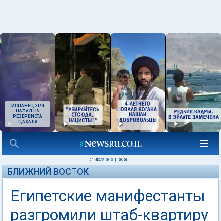
ИСПАНЕЦ ЗРЯ
НАПАЛ НА
РЕЗЕРВИСТА
ЦАХАЛА
01 ИЮЛЯ 2013
|
20:26
БЛИЖНИЙ ВОСТОК
Египетские манифестанты
разгромили штаб-квартиру