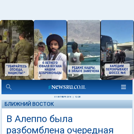
01 ОКТЯБРЯ 2016
|
12:28
БЛИЖНИЙ ВОСТОК
В Алеппо была
разбомблена очередная