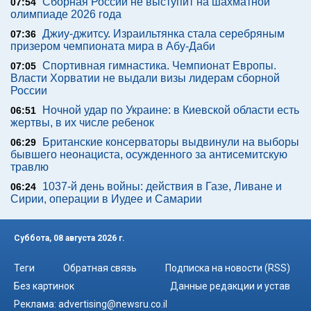
Сборная России не выступит на шахматной
07:54
олимпиаде 2026 года
Джиу-джитсу. Израильтянка стала серебряным
07:36
призером чемпионата мира в Абу-Даби
Спортивная гимнастика. Чемпионат Европы.
07:05
Власти Хорватии не выдали визы лидерам сборной
России
Ночной удар по Украине: в Киевской области есть
06:51
жертвы, в их числе ребенок
Британские консерваторы выдвинули на выборы
06:29
бывшего неонациста, осужденного за антисемитскую
травлю
1037-й день войны: действия в Газе, Ливане и
06:24
Сирии, операции в Иудее и Самарии
Суббота, 08 августа 2026 г.
Теги
Обратная связь
Подписка на новости (RSS)
Без картинок
Данные редакции и устав
Реклама:
advertising@newsru.co.il