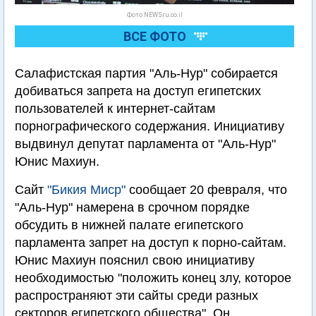
Фото NEWSru.co.il
ВСЕ ФОТО
Салафистская партия "Аль-Нур" собирается
добиваться запрета на доступ египетских
пользователей к интернет-сайтам
порнографического содержания. Инициативу
выдвинул депутат парламента от "Аль-Нур"
Юнис Махиун.
Сайт
"Бикия Миср"
сообщает 20 февраля, что
"Аль-Нур" намерена в срочном порядке
обсудить в нижней палате египетского
парламента запрет на доступ к порно-сайтам.
Юнис Махиун пояснил свою инициативу
необходимостью "положить конец злу, которое
распространяют эти сайты среди разных
секторов египетского общества". Он