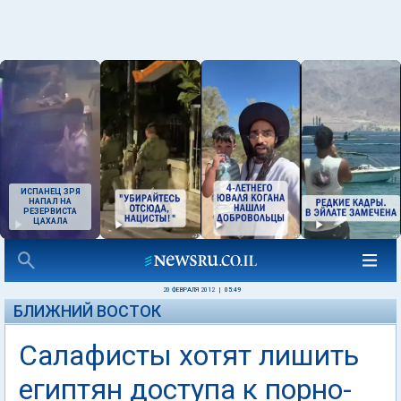
ИСПАНЕЦ ЗРЯ
НАПАЛ НА
РЕЗЕРВИСТА
ЦАХАЛА
20 ФЕВРАЛЯ 2012
|
05:49
БЛИЖНИЙ ВОСТОК
Салафисты хотят лишить
египтян доступа к порно-