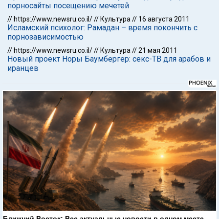
порносайты посещению мечетей
//
https://www.newsru.co.il/
//
Культура
//
16 августа 2011
Исламский психолог: Рамадан – время покончить с
порнозависимостью
//
https://www.newsru.co.il/
//
Культура
//
21 мая 2011
Новый проект Норы Баумбергер: секс-ТВ для арабов и
иранцев
Ближний Восток: Все актуальные новости в одном месте