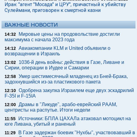
Иран: "агент "Мосада" и ЦРУ", причастный к убийству
Сулеймани, приговорен к смертной казни
ВАЖНЫЕ НОВОСТИ
Мировые цены на продовольствие достигли
14:32
максимума с начала 2023 года
Авиакомпании KLM и United объявили о
14:12
возвращении в Израиль
1036-й день войны: действия в Газе, Ливане и
13:02
Сирии, операции в Иудее и Самарии
Умер шестимесячный младенец из Бней-Брака,
12:58
задохнувшийся из-за пластикового пакета
Одобрена закупка Израилем еще двух эскадрилий
12:10
F-35I и F-15IA
Драмы в "Ликуде", арабо-еврейский РААМ,
12:00
центристы на распутье. Итоги недели
Источники: БПЛА ЦАХАЛа атаковал мотоцикл на
11:55
юге Ливана, убитый и раненый
В Газе задержан боевик "Нухбы", участвовавший в
11:29