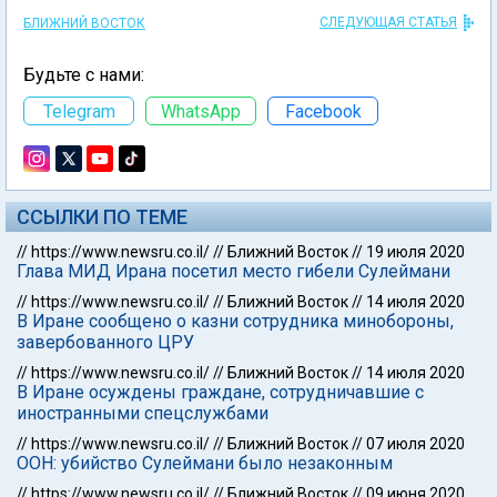
СЛЕДУЮЩАЯ СТАТЬЯ
БЛИЖНИЙ ВОСТОК
Будьте с нами:
Telegram
WhatsApp
Facebook
ССЫЛКИ ПО ТЕМЕ
//
https://www.newsru.co.il/
//
Ближний Восток
//
19 июля 2020
Глава МИД Ирана посетил место гибели Сулеймани
//
https://www.newsru.co.il/
//
Ближний Восток
//
14 июля 2020
В Иране сообщено о казни сотрудника минобороны,
завербованного ЦРУ
//
https://www.newsru.co.il/
//
Ближний Восток
//
14 июля 2020
В Иране осуждены граждане, сотрудничавшие с
иностранными спецслужбами
//
https://www.newsru.co.il/
//
Ближний Восток
//
07 июля 2020
ООН: убийство Сулеймани было незаконным
//
https://www.newsru.co.il/
//
Ближний Восток
//
09 июня 2020