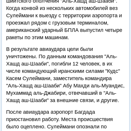
шиитского ополчения "Аль-Хашд аш-Шааби".
Когда конвой из нескольких автомобилей вез
Сулеймани к выезду с территории аэропорта и
проезжал рядом с грузовым терминалом,
американский ударный БПЛА выпустил четыре
ракеты по этим машинам.
В результате авиаудара цели были
уничтожены. По данным командования "Аль-
Хашд аш-Шааби", погибли 12 человек, в их
числе командующий иранскими силами "Кудс"
Касем Сулеймани, заместитель командира
"Аль-Хашд аш-Шааби" Абу Махди аль-Муандис,
Мухаммад аль-Джабири, отвечавший в "Аль-
Хашд аш-Шааби" за внешние связи, и другие.
После авиаудара аэропорт Багдада
приостановил работу. Места происшествия
было оцеплено. Сулеймани опознали по