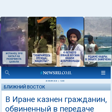
ИСПАНЕЦ ЗРЯ
НАПАЛ НА
РЕЗЕРВИСТА
ЦАХАЛА
20 ИЮЛЯ 2020
|
12:00
БЛИЖНИЙ ВОСТОК
В Иране казнен гражданин,
обвиненный в передаче