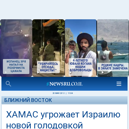
ИСПАНЕЦ ЗРЯ
НАПАЛ НА
РЕЗЕРВИСТА
ЦАХАЛА
20 МАЯ 2012
|
11:04
БЛИЖНИЙ ВОСТОК
ХАМАС угрожает Израилю
новой голодовкой