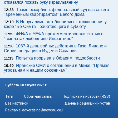
отказался пожать руку израильтянину
Трамп оскорблен: федеральный суд назвал его
12:33
"временным квартирантом" Белого дома
В Иерусалиме возобновились столкновения у
12:10
кафе "Бе-Симта", работающего в субботу
ФИФА и УЕФА прокомментировали статью о
11:59
"выплатах любовнице Инфантино"
1037-й день войны: действия в Газе, Ливане и
11:56
Сирии, операции в Иудее и Самарии
Попытка прорыва в Офарим: подробности
11:13
Иранские СМИ о соглашении в Мекке: "Прямая
10:50
угроза нам и нашим союзникам"
Суббота, 08 августа 2026 г.
Теги
Обратная связь
Подписка на новости (RSS)
Без картинок
Данные редакции и устав
Реклама:
advertising@newsru.co.il