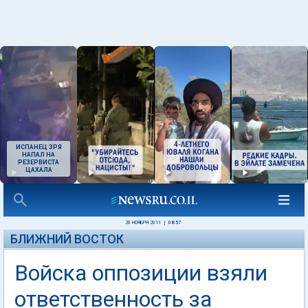
ИСПАНЕЦ ЗРЯ
НАПАЛ НА
РЕЗЕРВИСТА
ЦАХАЛА
20 НОЯБРЯ 2011
|
08:57
БЛИЖНИЙ ВОСТОК
Войска оппозиции взяли
ответственность за