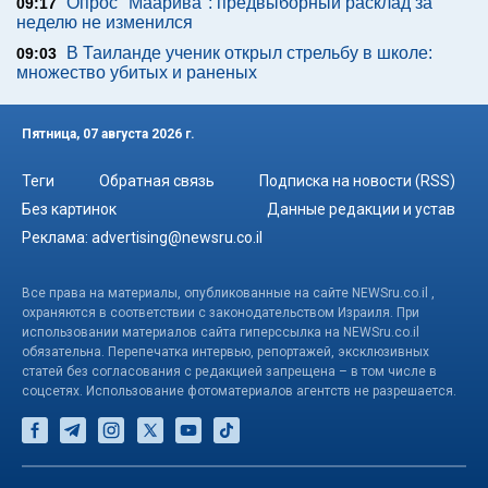
Опрос "Mаарива": предвыборный расклад за
09:17
неделю не изменился
В Таиланде ученик открыл стрельбу в школе:
09:03
множество убитых и раненых
Пятница, 07 августа 2026 г.
Теги
Обратная связь
Подписка на новости (RSS)
Без картинок
Данные редакции и устав
Реклама:
advertising@newsru.co.il
Все права на материалы, опубликованные на сайте NEWSru.co.il ,
охраняются в соответствии с законодательством Израиля. При
использовании материалов сайта гиперссылка на NEWSru.co.il
обязательна. Перепечатка интервью, репортажей, эксклюзивных
статей без согласования с редакцией запрещена – в том числе в
соцсетях. Использование фотоматериалов агентств не разрешается.