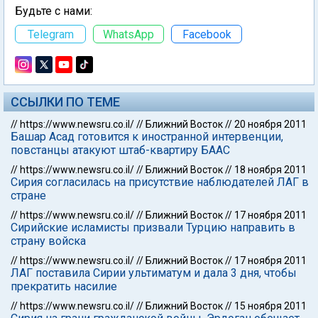
Будьте с нами:
Telegram
WhatsApp
Facebook
ССЫЛКИ ПО ТЕМЕ
//
https://www.newsru.co.il/
//
Ближний Восток
//
20 ноября 2011
Башар Асад готовится к иностранной интервенции,
повстанцы атакуют штаб-квартиру БААС
//
https://www.newsru.co.il/
//
Ближний Восток
//
18 ноября 2011
Сирия согласилась на присутствие наблюдателей ЛАГ в
стране
//
https://www.newsru.co.il/
//
Ближний Восток
//
17 ноября 2011
Сирийские исламисты призвали Турцию направить в
страну войска
//
https://www.newsru.co.il/
//
Ближний Восток
//
17 ноября 2011
ЛАГ поставила Сирии ультиматум и дала 3 дня, чтобы
прекратить насилие
//
https://www.newsru.co.il/
//
Ближний Восток
//
15 ноября 2011