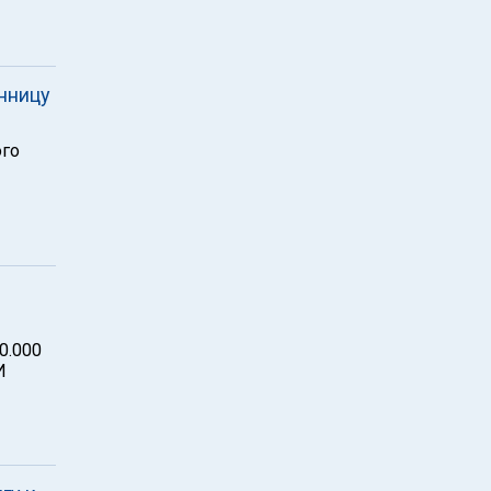
нницу
ого
0.000
И