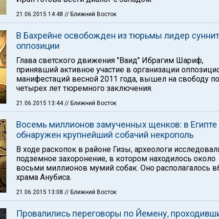
21.06.2015 14:48
// Ближний Восток
В Бахрейне освобожден из тюрьмы лидер сунни
оппозиции
Глава светского движения "Ваид" Ибрагим Шариф,
принявший активное участие в организации оппозиц
манифестаций весной 2011 года, вышел на свободу п
четырех лет тюремного заключения.
21.06.2015 13:44
// Ближний Восток
Восемь миллионов замученных щенков: в Египте
обнаружен крупнейший собачий некрополь
В ходе раскопок в районе Гизы, археологи исследовал
подземное захоронение, в котором находилось около
восьми миллионов мумий собак. Оно располагалось в
храма Анубиса.
21.06.2015 13:08
// Ближний Восток
Провалились переговоры по Йемену, проходивш