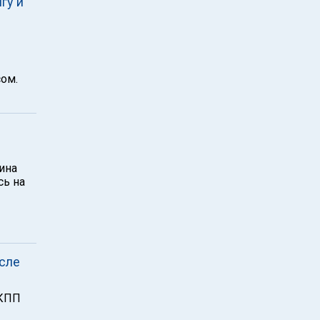
гу и
ом.
ина
сь на
исле
 КПП