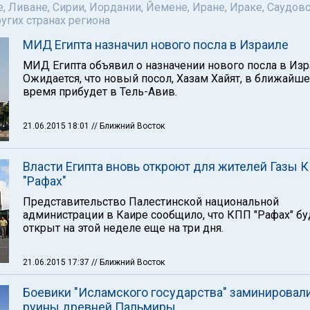
е, Ливане, Сирии, Иордании, Йемене, Иране, Ираке, Саудов
ругих странах региона
МИД Египта назначил нового посла в Израиле
МИД Египта объявил о назначении нового посла в Изр
Ожидается, что новый посол, Хазам Хайят, в ближайш
время прибудет в Тель-Авив.
21.06.2015 18:01
// Ближний Восток
Власти Египта вновь откроют для жителей Газы 
"Рафах"
Представительство Палестинской национальной
администрации в Каире сообщило, что КПП "Рафах" бу
открыт на этой неделе еще на три дня.
21.06.2015 17:37
// Ближний Восток
Боевики "Исламского государства" заминировал
руины древней Пальмиры