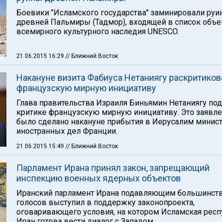
Боевики "Исламского государства" заминировали ру
древней Пальмиры (Тадмор), входящей в список объе
всемирного культурного наследия UNESCO.
21.06.2015 16:29
// Ближний Восток
Накануне визита Фабиуса Нетаниягу раскритиков
французскую мирную инициативу
Глава правительства Израиля Биньямин Нетаниягу по
критике французскую мирную инициативу. Это заявл
было сделано накануне прибытия в Иерусалим минис
иностранных дел Франции.
21.06.2015 15:49
// Ближний Восток
Парламент Ирана принял закон, запрещающий
инспекцию военных ядерных объектов
Иранский парламент Ирана подавляющим большинст
голосов выступил в поддержку законопроекта,
оговаривающего условия, на котором Исламская респ
Иран готова вести диалог с Западом.