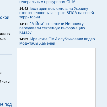
генеральным прокурором США
Болгария возложила на Украину
14:42
ответственность за взрыв БПЛА на своей
тской
территории
"А-Йом": советники Нетаниягу
14:11
передавали секретную информацию
Катару
ионных
осле
Иранские СМИ опубликовали видео
14:09
Моджтабы Хаменеи
и
близи
ие под