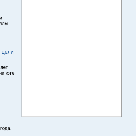
и
аллы
 цели
олет
на юге
года.