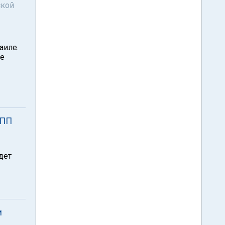
ской
аиле.
ее
КПП
дет
и