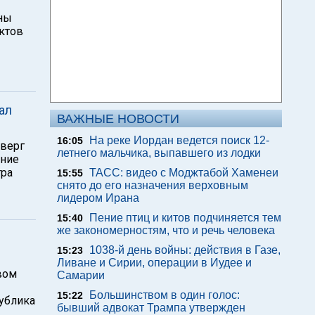
ины
ктов
ал
ВАЖНЫЕ НОВОСТИ
На реке Иордан ведется поиск 12-
16:05
дверг
летнего мальчика, выпавшего из лодки
ение
тра
ТАСС: видео с Моджтабой Хаменеи
15:55
снято до его назначения верховным
лидером Ирана
Пение птиц и китов подчиняется тем
15:40
же закономерностям, что и речь человека
1038-й день войны: действия в Газе,
15:23
Ливане и Сирии, операции в Иудее и
вом
Самарии
Большинством в один голос:
15:22
ублика
бывший адвокат Трампа утвержден