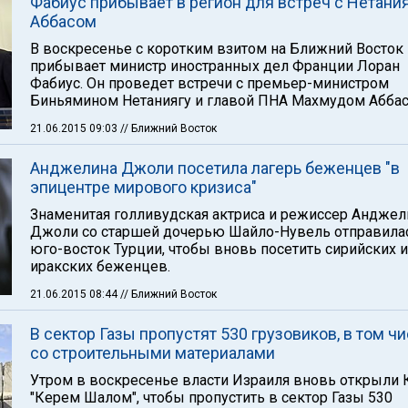
Фабиус прибывает в регион для встреч с Нетания
Аббасом
В воскресенье с коротким взитом на Ближний Восток
прибывает министр иностранных дел Франции Лоран
Фабиус. Он проведет встречи с премьер-министром
Биньямином Нетаниягу и главой ПНА Махмудом Аббас
21.06.2015 09:03
// Ближний Восток
Анджелина Джоли посетила лагерь беженцев "в
эпицентре мирового кризиса"
Знаменитая голливудская актриса и режиссер Анджел
Джоли со старшей дочерью Шайло-Нувель отправила
юго-восток Турции, чтобы вновь посетить сирийских и
иракских беженцев.
21.06.2015 08:44
// Ближний Восток
В сектор Газы пропустят 530 грузовиков, в том ч
со строительными материалами
Утром в воскресенье власти Израиля вновь открыли
"Керем Шалом", чтобы пропустить в сектор Газы 530