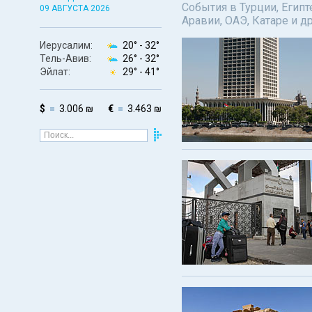
События в Турции, Египт
09 АВГУСТА 2026
Аравии, ОАЭ, Катаре и д
Иерусалим:
20° -
32°
Тель-Авив:
26° -
32°
Эйлат:
29° -
41°
$
3.006 ₪
€
3.463 ₪