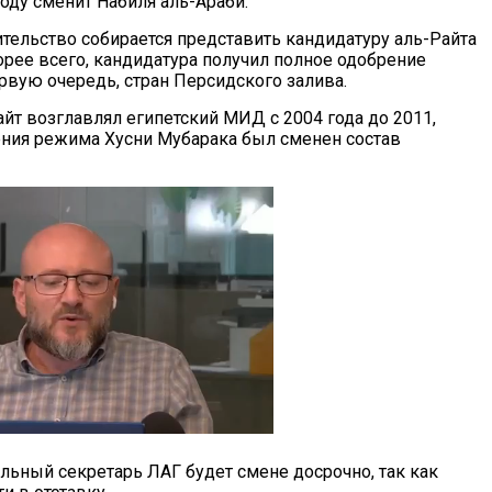
оду сменит Набиля аль-Араби.
ительство собирается представить кандидатуру аль-Райта
орее всего, кандидатура получил полное одобрение
рвую очередь, стран Персидского залива.
йт возглавлял египетский МИД с 2004 года до 2011,
ения режима Хусни Мубарака был сменен состав
альный секретарь ЛАГ будет смене досрочно, так как