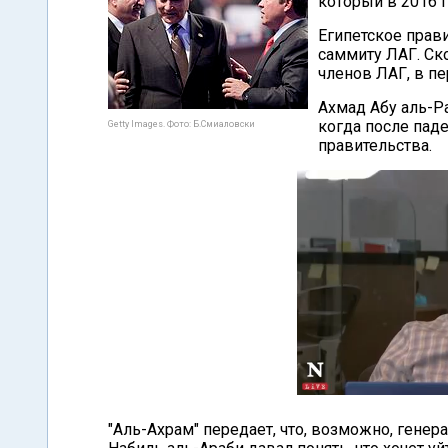
который в 2016 г
Египетское прав
саммиту ЛАГ. Ск
членов ЛАГ, в пе
Ахмад Абу аль-Ра
когда после пад
Getty Images. Фото: Б.Смиаловски
правительства.
"Аль-Ахрам" передает, что, возможно, генер