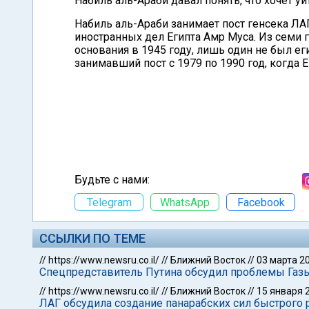
Набиль аль-Араби давал понять, что хочет уйт
Набиль аль-Араби занимает пост генсека ЛА
иностранных дел Египта Амр Муса. Из семи
основания в 1945 году, лишь один не был ег
занимавший пост с 1979 по 1990 год, когда Е
Будьте с нами:
Telegram
WhatsApp
Facebook
ССЫЛКИ ПО ТЕМЕ
//
https://www.newsru.co.il/
//
Ближний Восток
//
03 марта 2
Спецпредставитель Путина обсудил проблемы Газ
//
https://www.newsru.co.il/
//
Ближний Восток
//
15 января 
ЛАГ обсудила создание панарабских сил быстрого 