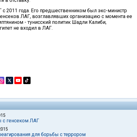
и в отставку.
Г с 2011 года. Его предшественником был экс-министр
 генсеков ЛАГ, возглавлявших организацию с момента ее
иптянином - тунисский политик Шадли Калиби,
гипет не входил в ЛАГ.
015
ы с генсеком ЛАГ
2015
реагирования для борьбы с террором