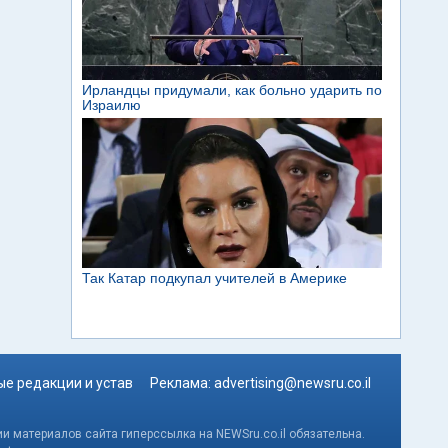
е редакции и устав
Реклама:
advertising@newsru.co.il
и материалов сайта гиперссылка на NEWSru.co.il обязательна.