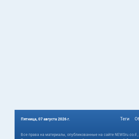
Теги
О
Пятница, 07 августа 2026 г.
Все права на материалы, опубликованные на сайте NEWSru.co.il 