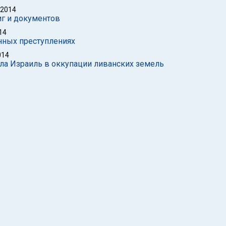
 2014
иг и документов
14
нных преступлениях
014
ила Израиль в оккупации ливанских земель