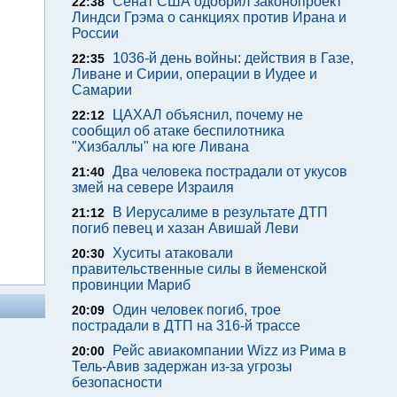
Сенат США одобрил законопроект
22:38
Линдси Грэма о санкциях против Ирана и
России
1036-й день войны: действия в Газе,
22:35
Ливане и Сирии, операции в Иудее и
Самарии
ЦАХАЛ объяснил, почему не
22:12
сообщил об атаке беспилотника
"Хизбаллы" на юге Ливана
Два человека пострадали от укусов
21:40
змей на севере Израиля
В Иерусалиме в результате ДТП
21:12
погиб певец и хазан Авишай Леви
Хуситы атаковали
20:30
правительственные силы в йеменской
провинции Мариб
Один человек погиб, трое
20:09
пострадали в ДТП на 316-й трассе
Рейс авиакомпании Wizz из Рима в
20:00
Тель-Авив задержан из-за угрозы
безопасности