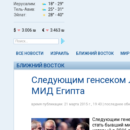
Иерусалим:
18° -
29°
Тель-Авив:
25° -
31°
Эйлат:
28° -
40°
$
3.006 ₪
€
3.463 ₪
ВСЕ НОВОСТИ
ИЗРАИЛЬ
БЛИЖНИЙ ВОСТОК
МИР
БЛИЖНИЙ ВОСТОК
Следующим генсеком 
МИД Египта
время публикации: 21 марта 2015 г., 19:43 | последнее обн
Следующим гене
стать бывший ми