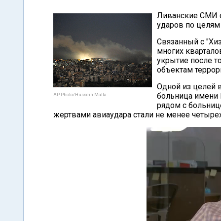
Ливанские СМИ с
ударов по целям 
Связанный с "Хи
многих квартало
укрытие после т
объектам террор
Одной из целей в
больница имени 
AP Photo/Hussein Malla
рядом с больниц
жертвами авиаудара стали не менее четырех