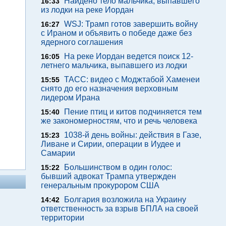
Найдено тело мальчика, выпавшего
16:33
из лодки на реке Иордан
WSJ: Трамп готов завершить войну
16:27
с Ираном и объявить о победе даже без
ядерного соглашения
На реке Иордан ведется поиск 12-
16:05
летнего мальчика, выпавшего из лодки
ТАСС: видео с Моджтабой Хаменеи
15:55
снято до его назначения верховным
лидером Ирана
Пение птиц и китов подчиняется тем
15:40
же закономерностям, что и речь человека
1038-й день войны: действия в Газе,
15:23
Ливане и Сирии, операции в Иудее и
Самарии
Большинством в один голос:
15:22
бывший адвокат Трампа утвержден
генеральным прокурором США
Болгария возложила на Украину
14:42
ответственность за взрыв БПЛА на своей
территории