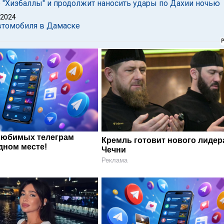
 "Хизбаллы" и продолжит наносить удары по Дахии ночью
 2024
втомобиля в Дамаске
любимых телеграм
Кремль готовит нового лидер
дном месте!
Чечни
Реклама