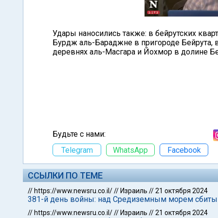
Удары наносились также: в бейрутских квар
Бурдж аль-Бараджне в пригороде Бейрута, в
деревнях аль-Масгара и Йохмор в долине Бе
Будьте с нами:
Telegram
WhatsApp
Facebook
ССЫЛКИ ПО ТЕМЕ
//
https://www.newsru.co.il/
//
Израиль
//
21 октября 2024
381-й день войны: над Средиземным морем сбиты
//
https://www.newsru.co.il/
//
Израиль
//
21 октября 2024