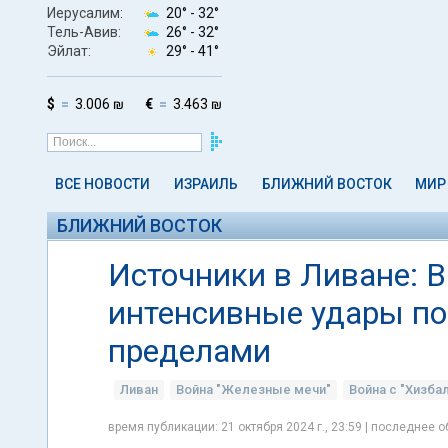
Иерусалим:
20° -
32°
Тель-Авив:
26° -
32°
Эйлат:
29° -
41°
$
3.006 ₪
€
3.463 ₪
ВСЕ НОВОСТИ
ИЗРАИЛЬ
БЛИЖНИЙ ВОСТОК
МИР
БЛИЖНИЙ ВОСТОК
Источники в Ливане: 
интенсивные удары по 
пределами
Ливан
Война "Железные мечи"
Война с "Хизба
время публикации: 21 октября 2024 г., 23:59 | последнее о