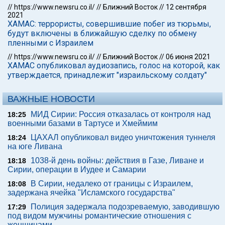
//
https://www.newsru.co.il/
//
Ближний Восток
//
12 сентября
2021
ХАМАС: террористы, совершившие побег из тюрьмы,
будут включены в ближайшую сделку по обмену
пленными с Израилем
//
https://www.newsru.co.il/
//
Ближний Восток
//
06 июня 2021
ХАМАС опубликовал аудиозапись, голос на которой, как
утверждается, принадлежит "израильскому солдату"
ВАЖНЫЕ НОВОСТИ
МИД Сирии: Россия отказалась от контроля над
18:25
военными базами в Тартусе и Хмеймим
ЦАХАЛ опубликовал видео уничтожения туннеля
18:24
на юге Ливана
1038-й день войны: действия в Газе, Ливане и
18:18
Сирии, операции в Иудее и Самарии
В Сирии, недалеко от границы с Израилем,
18:08
задержана ячейка "Исламского государства"
Полиция задержала подозреваемую, заводившую
17:29
под видом мужчины романтические отношения с
женщинами