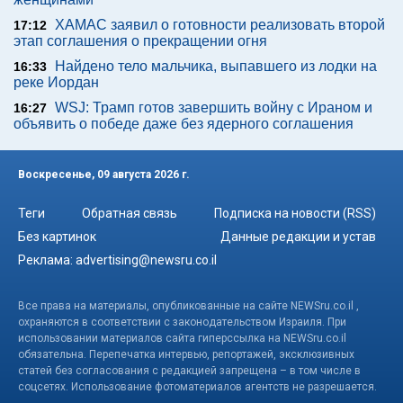
ХАМАС заявил о готовности реализовать второй
17:12
этап соглашения о прекращении огня
Найдено тело мальчика, выпавшего из лодки на
16:33
реке Иордан
WSJ: Трамп готов завершить войну с Ираном и
16:27
объявить о победе даже без ядерного соглашения
Воскресенье, 09 августа 2026 г.
Теги
Обратная связь
Подписка на новости (RSS)
Без картинок
Данные редакции и устав
Реклама:
advertising@newsru.co.il
Все права на материалы, опубликованные на сайте NEWSru.co.il ,
охраняются в соответствии с законодательством Израиля. При
использовании материалов сайта гиперссылка на NEWSru.co.il
обязательна. Перепечатка интервью, репортажей, эксклюзивных
статей без согласования с редакцией запрещена – в том числе в
соцсетях. Использование фотоматериалов агентств не разрешается.