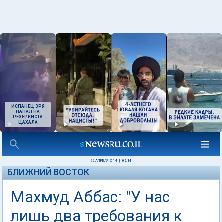
ИСПАНЕЦ ЗРЯ
НАПАЛ НА
РЕЗЕРВИСТА
ЦАХАЛА
22 АПРЕЛЯ 2014
|
02:14
БЛИЖНИЙ ВОСТОК
Махмуд Аббас: "У нас
лишь два требования к