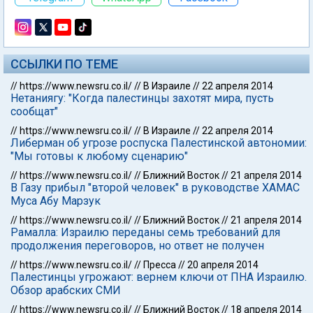
ССЫЛКИ ПО ТЕМЕ
//
https://www.newsru.co.il/
//
В Израиле
//
22 апреля 2014
Нетаниягу: "Когда палестинцы захотят мира, пусть
сообщат"
//
https://www.newsru.co.il/
//
В Израиле
//
22 апреля 2014
Либерман об угрозе роспуска Палестинской автономии:
"Мы готовы к любому сценарию"
//
https://www.newsru.co.il/
//
Ближний Восток
//
21 апреля 2014
В Газу прибыл "второй человек" в руководстве ХАМАС
Муса Абу Марзук
//
https://www.newsru.co.il/
//
Ближний Восток
//
21 апреля 2014
Рамалла: Израилю переданы семь требований для
продолжения переговоров, но ответ не получен
//
https://www.newsru.co.il/
//
Пресса
//
20 апреля 2014
Палестинцы угрожают: вернем ключи от ПНА Израилю.
Обзор арабских СМИ
//
https://www.newsru.co.il/
//
Ближний Восток
//
18 апреля 2014