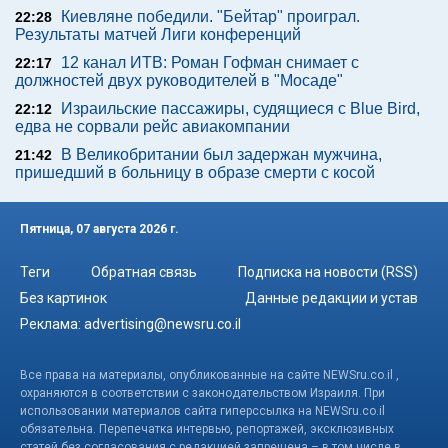
Киевляне победили. "Бейтар" проиграл.
22:28
Результаты матчей Лиги конференций
12 канал ИТВ: Роман Гофман снимает с
22:17
должностей двух руководителей в "Мосаде"
Израильские пассажиры, судящиеся с Blue Bird,
22:12
едва не сорвали рейс авиакомпании
В Великобритании был задержан мужчина,
21:42
пришедший в больницу в образе смерти с косой
Пятница, 07 августа 2026 г.
Теги
Обратная связь
Подписка на новости (RSS)
Без картинок
Данные редакции и устав
Реклама:
advertising@newsru.co.il
Все права на материалы, опубликованные на сайте NEWSru.co.il ,
охраняются в соответствии с законодательством Израиля. При
использовании материалов сайта гиперссылка на NEWSru.co.il
обязательна. Перепечатка интервью, репортажей, эксклюзивных
статей без согласования с редакцией запрещена – в том числе в