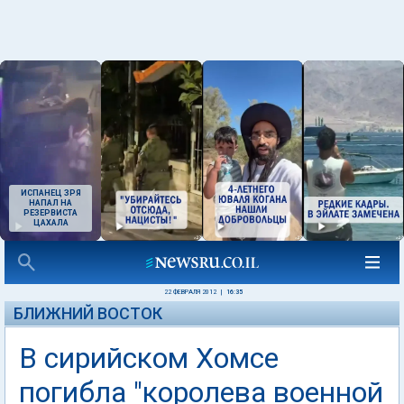
ИСПАНЕЦ ЗРЯ
НАПАЛ НА
РЕЗЕРВИСТА
ЦАХАЛА
22 ФЕВРАЛЯ 2012
|
16:35
БЛИЖНИЙ ВОСТОК
В сирийском Хомсе
погибла "королева военной