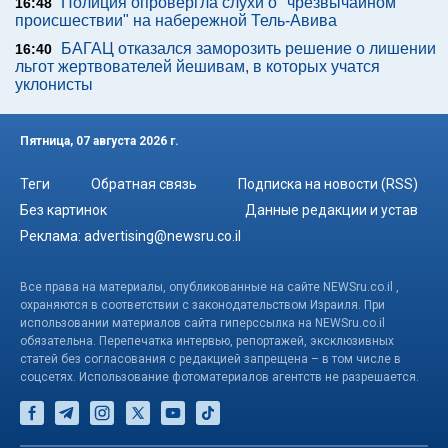
Полиция опровергла слухи о "чрезвычайном
16:48
происшествии" на набережной Тель-Авива
БАГАЦ отказался заморозить решение о лишении
16:40
льгот жертвователей йешивам, в которых учатся
уклонисты
Пятница, 07 августа 2026 г.
Теги
Обратная связь
Подписка на новости (RSS)
Без картинок
Данные редакции и устав
Реклама:
advertising@newsru.co.il
Все права на материалы, опубликованные на сайте NEWSru.co.il ,
охраняются в соответствии с законодательством Израиля. При
использовании материалов сайта гиперссылка на NEWSru.co.il
обязательна. Перепечатка интервью, репортажей, эксклюзивных
статей без согласования с редакцией запрещена – в том числе в
соцсетях. Использование фотоматериалов агентств не разрешается.