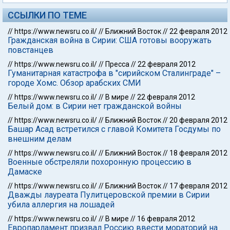
ССЫЛКИ ПО ТЕМЕ
//
https://www.newsru.co.il/
//
Ближний Восток
//
22 февраля 2012
Гражданская война в Сирии: США готовы вооружать
повстанцев
//
https://www.newsru.co.il/
//
Пресса
//
22 февраля 2012
Гуманитарная катастрофа в "сирийском Сталинграде" –
городе Хомс. Обзор арабских СМИ
//
https://www.newsru.co.il/
//
В мире
//
22 февраля 2012
Белый дом: в Сирии нет гражданской войны
//
https://www.newsru.co.il/
//
Ближний Восток
//
20 февраля 2012
Башар Асад встретился с главой Комитета Госдумы по
внешним делам
//
https://www.newsru.co.il/
//
Ближний Восток
//
18 февраля 2012
Военные обстреляли похоронную процессию в
Дамаске
//
https://www.newsru.co.il/
//
Ближний Восток
//
17 февраля 2012
Дважды лауреата Пулитцеровской премии в Сирии
убила аллергия на лошадей
//
https://www.newsru.co.il/
//
В мире
//
16 февраля 2012
Европарламент призвал Россию ввести мораторий на