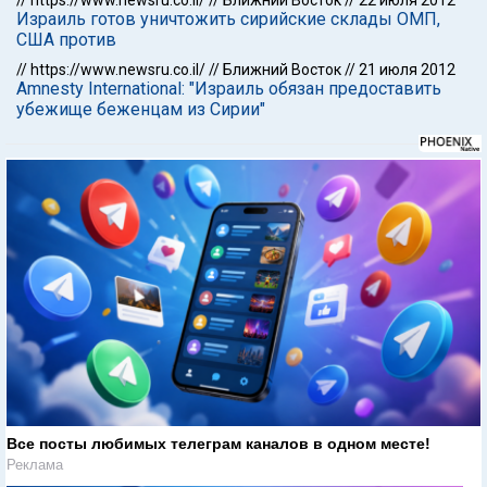
//
https://www.newsru.co.il/
//
Ближний Восток
//
22 июля 2012
Израиль готов уничтожить сирийские склады ОМП,
США против
//
https://www.newsru.co.il/
//
Ближний Восток
//
21 июля 2012
Amnesty International: "Израиль обязан предоставить
убежище беженцам из Сирии"
Все посты любимых телеграм каналов в одном месте!
Реклама