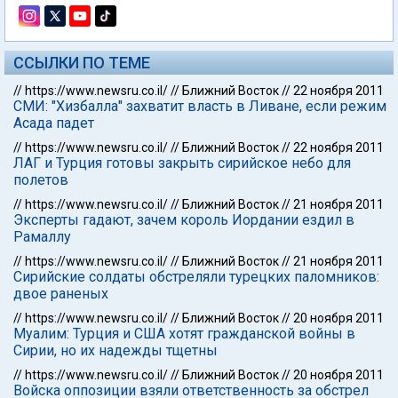
ССЫЛКИ ПО ТЕМЕ
//
https://www.newsru.co.il/
//
Ближний Восток
//
22 ноября 2011
СМИ: "Хизбалла" захватит власть в Ливане, если режим
Асада падет
//
https://www.newsru.co.il/
//
Ближний Восток
//
22 ноября 2011
ЛАГ и Турция готовы закрыть сирийское небо для
полетов
//
https://www.newsru.co.il/
//
Ближний Восток
//
21 ноября 2011
Эксперты гадают, зачем король Иордании ездил в
Рамаллу
//
https://www.newsru.co.il/
//
Ближний Восток
//
21 ноября 2011
Сирийские солдаты обстреляли турецких паломников:
двое раненых
//
https://www.newsru.co.il/
//
Ближний Восток
//
20 ноября 2011
Муалим: Турция и США хотят гражданской войны в
Сирии, но их надежды тщетны
//
https://www.newsru.co.il/
//
Ближний Восток
//
20 ноября 2011
Войска оппозиции взяли ответственность за обстрел