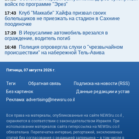
войск по программе "Эрез"
Клуб "Маккаби" Хайфа призвал своих
17:43
болельщиков не приезжать на стадион в Сахнине
поодиночке
В Иерусалиме автомобиль врезался в
17:20
ограждение, водитель погиб
Полиция опровергла слухи о "чрезвычайном
16:48
происшествии" на набережной Тель-Авива
Пятница, 07 августа 2026 г.
Теги
Обратная связь
Подписка на новости (RSS)
Без картинок
Данные редакции и устав
Реклама:
advertising@newsru.co.il
Все права на материалы, опубликованные на сайте NEWSru.co.il ,
охраняются в соответствии с законодательством Израиля. При
использовании материалов сайта гиперссылка на NEWSru.co.il
обязательна. Перепечатка интервью, репортажей, эксклюзивных
статей без согласования с редакцией запрещена – в том числе в