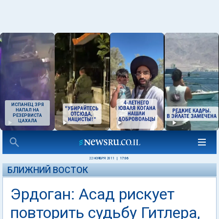
ИСПАНЕЦ ЗРЯ
НАПАЛ НА
РЕЗЕРВИСТА
ЦАХАЛА
22 НОЯБРЯ 2011
|
17:06
БЛИЖНИЙ ВОСТОК
Эрдоган: Асад рискует
повторить судьбу Гитлера,