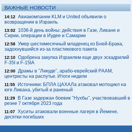
ВАЖНЫЕ НОВОСТИ
Авиакомпании KLM и United объявили о
14:12
возвращении в Израиль
1036-й день войны: действия в Газе, Ливане и
13:02
Сирии, операции в Иудее и Самарии
Умер шестимесячный младенец из Бней-Брака,
12:58
задохнувшийся из-за пластикового пакета
Одобрена закупка Израилем еще двух эскадрилий
12:10
F-35I и F-15IA
Драмы в "Ликуде", арабо-еврейский РААМ,
12:00
центристы на распутье. Итоги недели
Источники: БПЛА ЦАХАЛа атаковал мотоцикл на
11:55
юге Ливана, убитый и раненый
В Газе задержан боевик "Нухбы", участвовавший в
11:29
резне 7 октября 2023 года
Хуситы атаковали военные лагеря в Йемене,
11:07
десятки погибших