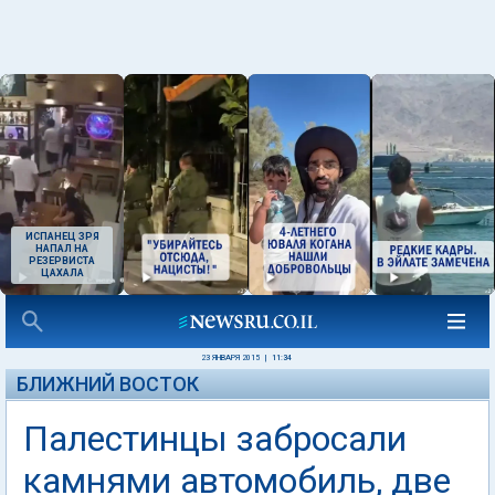
ИСПАНЕЦ ЗРЯ
НАПАЛ НА
РЕЗЕРВИСТА
ЦАХАЛА
23 ЯНВАРЯ 2015
|
11:34
БЛИЖНИЙ ВОСТОК
Палестинцы забросали
камнями автомобиль, две