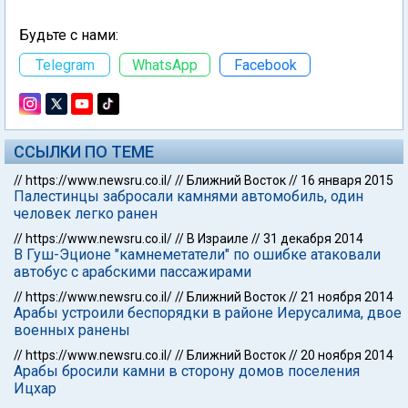
Будьте с нами:
Telegram
WhatsApp
Facebook
ССЫЛКИ ПО ТЕМЕ
//
https://www.newsru.co.il/
//
Ближний Восток
//
16 января 2015
Палестинцы забросали камнями автомобиль, один
человек легко ранен
//
https://www.newsru.co.il/
//
В Израиле
//
31 декабря 2014
В Гуш-Эционе "камнеметатели" по ошибке атаковали
автобус с арабскими пассажирами
//
https://www.newsru.co.il/
//
Ближний Восток
//
21 ноября 2014
Арабы устроили беспорядки в районе Иерусалима, двое
военных ранены
//
https://www.newsru.co.il/
//
Ближний Восток
//
20 ноября 2014
Арабы бросили камни в сторону домов поселения
Ицхар