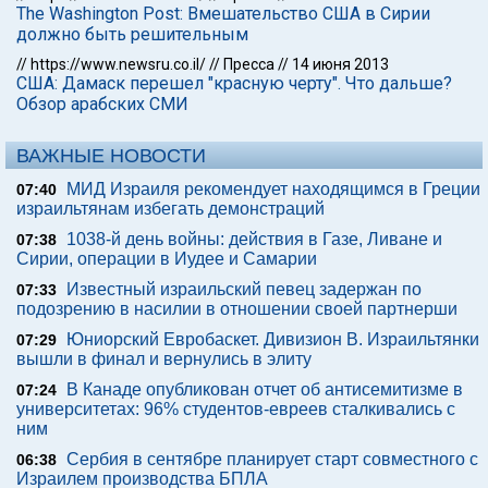
The Washington Post: Вмешательство США в Сирии
должно быть решительным
//
https://www.newsru.co.il/
//
Пресса
//
14 июня 2013
США: Дамаск перешел "красную черту". Что дальше?
Обзор арабских СМИ
ВАЖНЫЕ НОВОСТИ
МИД Израиля рекомендует находящимся в Греции
07:40
израильтянам избегать демонстраций
1038-й день войны: действия в Газе, Ливане и
07:38
Сирии, операции в Иудее и Самарии
Известный израильский певец задержан по
07:33
подозрению в насилии в отношении своей партнерши
Юниорский Евробаскет. Дивизион В. Израильтянки
07:29
вышли в финал и вернулись в элиту
В Канаде опубликован отчет об антисемитизме в
07:24
университетах: 96% студентов-евреев сталкивались с
ним
Сербия в сентябре планирует старт совместного с
06:38
Израилем производства БПЛА