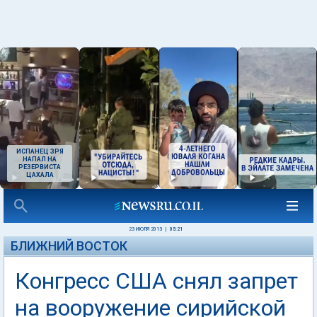
ИСПАНЕЦ ЗРЯ
НАПАЛ НА
РЕЗЕРВИСТА
ЦАХАЛА
23 ИЮЛЯ 2013
|
05:21
БЛИЖНИЙ ВОСТОК
Конгресс США снял запрет
на вооружение сирийской