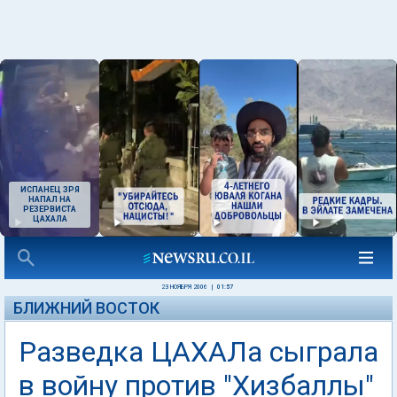
ИСПАНЕЦ ЗРЯ
НАПАЛ НА
РЕЗЕРВИСТА
ЦАХАЛА
23 НОЯБРЯ 2006
|
01:57
БЛИЖНИЙ ВОСТОК
Разведка ЦАХАЛа сыграла
в войну против "Хизбаллы"