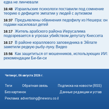
едва не линчевали
Израильские психологи поставили под сомнение
16:48
теорию о дефиците эмпатии у людей с аутизмом
Предъявлены обвинения педофилу из Нешера: он
16:37
годами насиловал детей
Житель арабского района Иерусалима
16:17
подозревается в угрозах убийством депутату Кнессета
В районе кораллового заповедника в Эйлате
16:17
заметили редкую рыбу-луну. Видео
Как защититься от мошенников, использующих ИИ:
15:56
рекомендации Би-би-си
Четверг, 06 августа 2026 г.
Теги
Обратная связь
Подписка на новости (RSS)
Без картинок
Данные редакции и устав
Реклама:
advertising@newsru.co.il