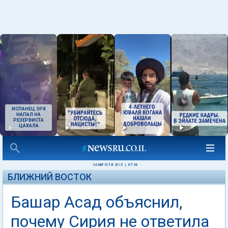
ИСПАНЕЦ ЗРЯ
НАПАЛ НА
РЕЗЕРВИСТА
ЦАХАЛА
24 АВГУСТА 2015
|
07:16
БЛИЖНИЙ ВОСТОК
Башар Асад объяснил,
почему Сирия не ответила