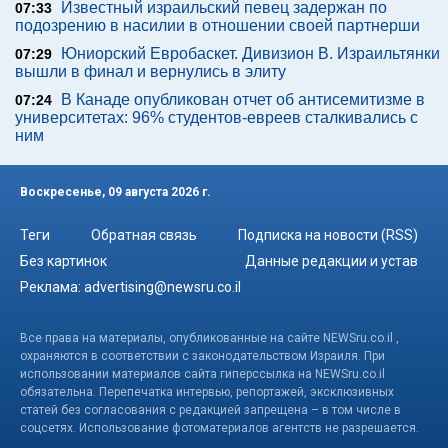
Известный израильский певец задержан по
07:33
подозрению в насилии в отношении своей партнерши
Юниорский Евробаскет. Дивизион В. Израильтянки
07:29
вышли в финал и вернулись в элиту
В Канаде опубликован отчет об антисемитизме в
07:24
университетах: 96% студентов-евреев сталкивались с
ним
Воскресенье, 09 августа 2026 г.
Теги
Обратная связь
Подписка на новости (RSS)
Без картинок
Данные редакции и устав
Реклама:
advertising@newsru.co.il
Все права на материалы, опубликованные на сайте NEWSru.co.il ,
охраняются в соответствии с законодательством Израиля. При
использовании материалов сайта гиперссылка на NEWSru.co.il
обязательна. Перепечатка интервью, репортажей, эксклюзивных
статей без согласования с редакцией запрещена – в том числе в
соцсетях. Использование фотоматериалов агентств не разрешается.