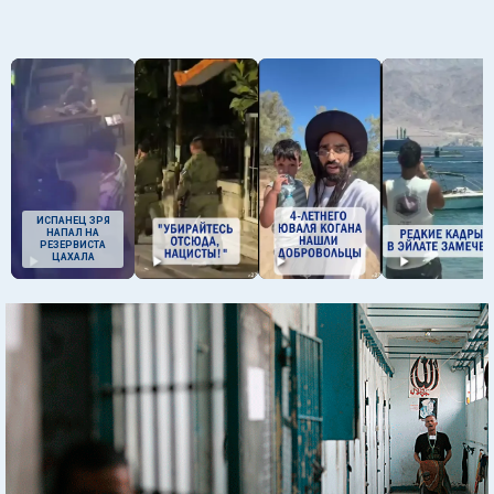
ИСПАНЕЦ ЗРЯ
НАПАЛ НА
РЕЗЕРВИСТА
ЦАХАЛА