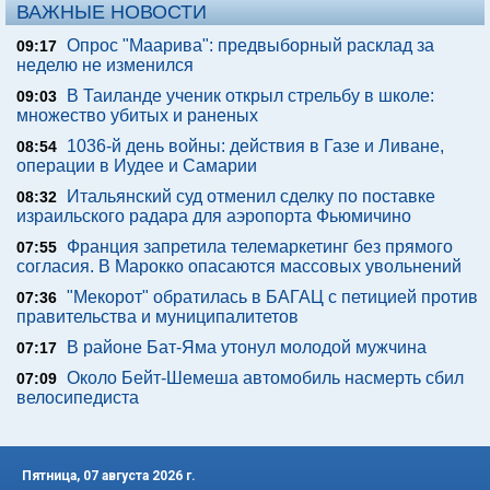
ВАЖНЫЕ НОВОСТИ
Опрос "Mаарива": предвыборный расклад за
09:17
неделю не изменился
В Таиланде ученик открыл стрельбу в школе:
09:03
множество убитых и раненых
1036-й день войны: действия в Газе и Ливане,
08:54
операции в Иудее и Самарии
Итальянский суд отменил сделку по поставке
08:32
израильского радара для аэропорта Фьюмичино
Франция запретила телемаркетинг без прямого
07:55
согласия. В Марокко опасаются массовых увольнений
"Мекорот" обратилась в БАГАЦ с петицией против
07:36
правительства и муниципалитетов
В районе Бат-Яма утонул молодой мужчина
07:17
Около Бейт-Шемеша автомобиль насмерть сбил
07:09
велосипедиста
Пятница, 07 августа 2026 г.