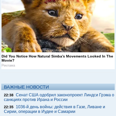
Did You Notice How Natural Simba’s Movements Looked In The
Movie?
Реклама
ВАЖНЫЕ НОВОСТИ
Сенат США одобрил законопроект Линдси Грэма о
22:38
санкциях против Ирана и России
1036-й день войны: действия в Газе, Ливане и
22:35
Сирии, операции в Иудее и Самарии