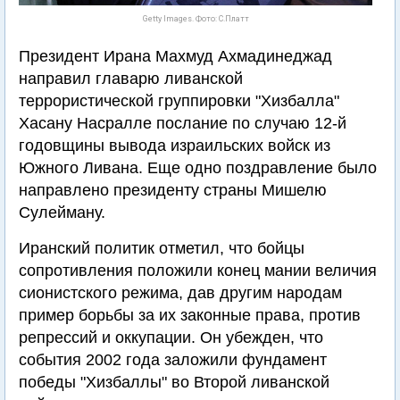
Getty Images. Фото: С.Платт
Президент Ирана Махмуд Ахмадинеджад
направил главарю ливанской
террористической группировки "Хизбалла"
Хасану Насралле послание по случаю 12-й
годовщины вывода израильских войск из
Южного Ливана. Еще одно поздравление было
направлено президенту страны Мишелю
Сулейману.
Иранский политик отметил, что бойцы
сопротивления положили конец мании величия
сионистского режима, дав другим народам
пример борьбы за их законные права, против
репрессий и оккупации. Он убежден, что
события 2002 года заложили фундамент
победы "Хизбаллы" во Второй ливанской