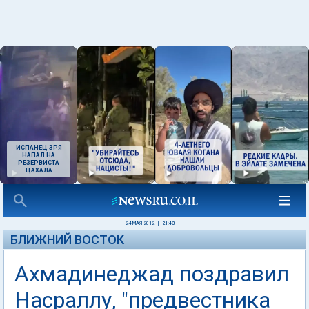
ИСПАНЕЦ ЗРЯ
НАПАЛ НА
РЕЗЕРВИСТА
ЦАХАЛА
24 МАЯ 2012
|
21:43
БЛИЖНИЙ ВОСТОК
Ахмадинеджад поздравил
Насраллу, "предвестника