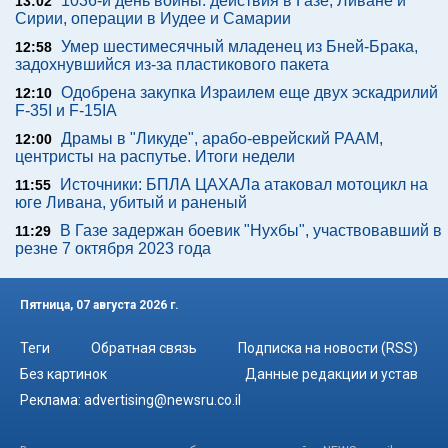
1036-й день войны: действия в Газе, Ливане и
13:02
Сирии, операции в Иудее и Самарии
Умер шестимесячный младенец из Бней-Брака,
12:58
задохнувшийся из-за пластикового пакета
Одобрена закупка Израилем еще двух эскадрилий
12:10
F-35I и F-15IA
Драмы в "Ликуде", арабо-еврейский РААМ,
12:00
центристы на распутье. Итоги недели
Источники: БПЛА ЦАХАЛа атаковал мотоцикл на
11:55
юге Ливана, убитый и раненый
В Газе задержан боевик "Нухбы", участвовавший в
11:29
резне 7 октября 2023 года
Пятница, 07 августа 2026 г.
Теги
Обратная связь
Подписка на новости (RSS)
Без картинок
Данные редакции и устав
Реклама:
advertising@newsru.co.il