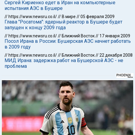
Сергей Кириенко едет в Иран на компьютерные
испытания АЭС в Бушере
//
https://www.newsru.co.il/
//
В мире
//
05 февраля 2009
Глава "Росатома": ядерный реактор в Бушере будет
запущен к концу 2009 года
//
https://www.newsru.co.il/
//
Ближний Восток
//
17 января 2009
Посол Ирана в России: Бушерская АЭС начнет работать
в 2009 году
//
https://www.newsru.co.il/
//
Ближний Восток
//
22 декабря 2008
МИД Ирана: задержка работ на Бушерской АЭС - не
проблема