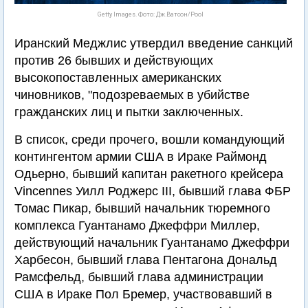
Getty Images. Фото: Дж.Ватсон/Pool
Иранский Меджлис утвердил введение санкций
против 26 бывших и действующих
высокопоставленных американских
чиновников, "подозреваемых в убийстве
гражданских лиц и пытки заключенных.
В список, среди прочего, вошли командующий
контингентом армии США в Ираке Раймонд
Одьерно, бывший капитан ракетного крейсера
Vincennes Уилл Роджерс III, бывший глава ФБР
Томас Пикар, бывший начальник тюремного
комплекса Гуантанамо Джеффри Миллер,
действующий начальник Гуантанамо Джеффри
Харбесон, бывший глава Пентагона Дональд
Рамсфельд, бывший глава администрации
США в Ираке Пол Бремер, участвовавший в