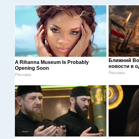
Ближний Во
A Rihanna Museum Is Probably
новости в 
Opening Soon
Реклама
Реклама