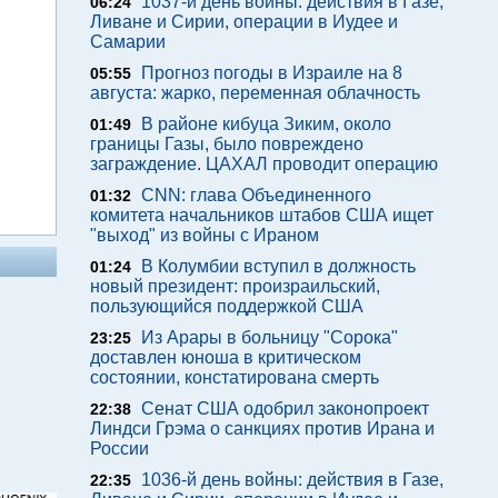
1037-й день войны: действия в Газе,
06:24
Ливане и Сирии, операции в Иудее и
Самарии
Прогноз погоды в Израиле на 8
05:55
августа: жарко, переменная облачность
В районе кибуца Зиким, около
01:49
границы Газы, было повреждено
заграждение. ЦАХАЛ проводит операцию
CNN: глава Объединенного
01:32
комитета начальников штабов США ищет
"выход" из войны с Ираном
В Колумбии вступил в должность
01:24
новый президент: произраильский,
пользующийся поддержкой США
Из Арары в больницу "Сорока"
23:25
доставлен юноша в критическом
состоянии, констатирована смерть
Сенат США одобрил законопроект
22:38
Линдси Грэма о санкциях против Ирана и
России
1036-й день войны: действия в Газе,
22:35