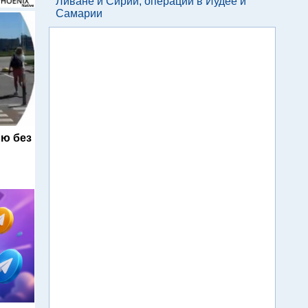
Ливане и Сирии, операции в Иудее и
Самарии
ю без