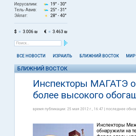
Иерусалим:
19° -
30°
Тель-Авив:
25° -
31°
Эйлат:
28° -
40°
$
3.006 ₪
€
3.463 ₪
ВСЕ НОВОСТИ
ИЗРАИЛЬ
БЛИЖНИЙ ВОСТОК
МИР
БЛИЖНИЙ ВОСТОК
Инспекторы МАГАТЭ о
более высокого обога
время публикации: 25 мая 2012 г., 16:47 | последнее обнов
Инспекторы Межд
обнаружили на т