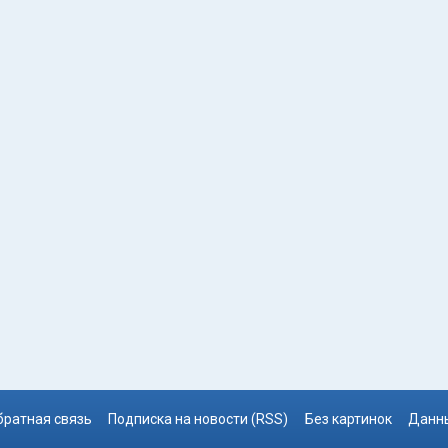
братная связь
Подписка на новости (RSS)
Без картинок
Данны