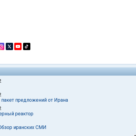
2
2
 пакет предложений от Ирана
2
дерный реактор
 Обзор иранских СМИ