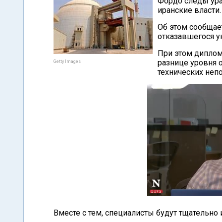
Фордо следы ура
иранские власти.
Об этом сообщае
отказавшегося ук
При этом диплома
разнице уровня 
Getty Images
технических неп
Вместе с тем, специалисты будут тщательно