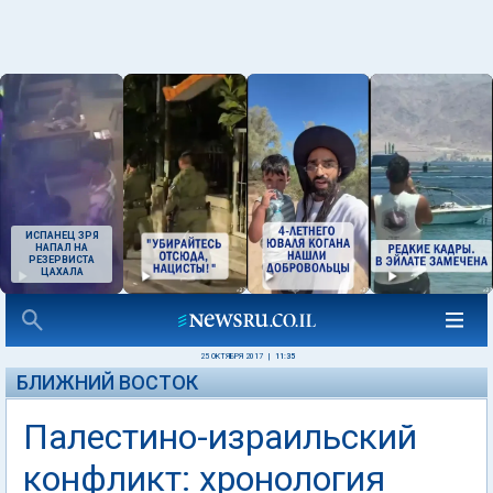
ИСПАНЕЦ ЗРЯ
НАПАЛ НА
РЕЗЕРВИСТА
ЦАХАЛА
25 ОКТЯБРЯ 2017
|
11:35
БЛИЖНИЙ ВОСТОК
Палестино-израильский
конфликт: хронология