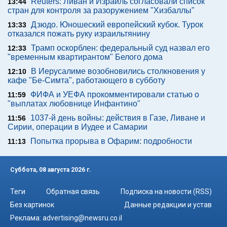
Reuters: Ливан и Израиль согласовали список
13:44
стран для контроля за разоружением "Хизбаллы"
Дзюдо. Юношеский европейский кубок. Турок
13:33
отказался пожать руку израильтянину
Трамп оскорблен: федеральный суд назвал его
12:33
"временным квартирантом" Белого дома
В Иерусалиме возобновились столкновения у
12:10
кафе "Бе-Симта", работающего в субботу
ФИФА и УЕФА прокомментировали статью о
11:59
"выплатах любовнице Инфантино"
1037-й день войны: действия в Газе, Ливане и
11:56
Сирии, операции в Иудее и Самарии
Попытка прорыва в Офарим: подробности
11:13
Суббота, 08 августа 2026 г.
Теги
Обратная связь
Подписка на новости (RSS)
Без картинок
Данные редакции и устав
Реклама:
advertising@newsru.co.il