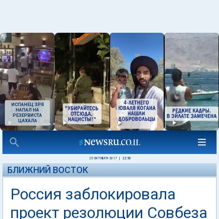
ИСПАНЕЦ ЗРЯ
НАПАЛ НА
РЕЗЕРВИСТА
ЦАХАЛА
25 ОКТЯБРЯ 2017
|
22:50
БЛИЖНИЙ ВОСТОК
Россия заблокировала
проект резолюции Совбеза