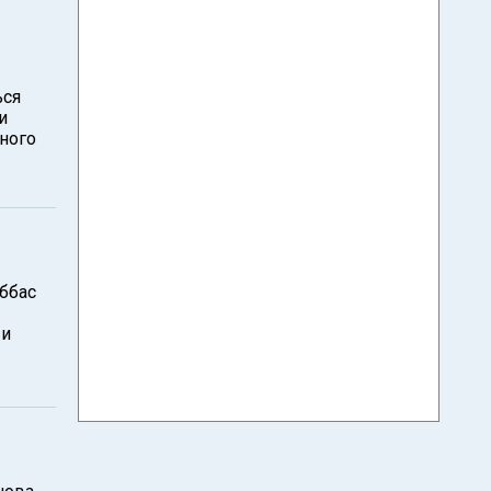
ься
и
ного
ббас
 и