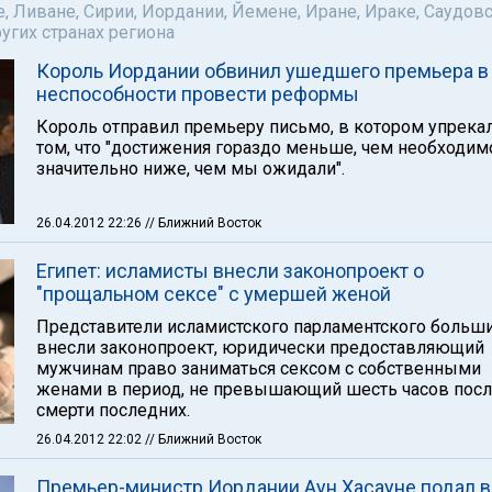
е, Ливане, Сирии, Иордании, Йемене, Иране, Ираке, Саудов
ругих странах региона
Король Иордании обвинил ушедшего премьера в
неспособности провести реформы
Король отправил премьеру письмо, в котором упрекал
том, что "достижения гораздо меньше, чем необходим
значительно ниже, чем мы ожидали".
26.04.2012 22:26
// Ближний Восток
Египет: исламисты внесли законопроект о
"прощальном сексе" с умершей женой
Представители исламистского парламентского больш
внесли законопроект, юридически предоставляющий
мужчинам право заниматься сексом с собственными
женами в период, не превышающий шесть часов пос
смерти последних.
26.04.2012 22:02
// Ближний Восток
Премьер-министр Иордании Аун Хасауне подал в