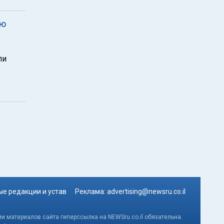
ию
ли
е редакции и устав
Реклама:
advertising@newsru.co.il
и материалов сайта гиперссылка на NEWSru.co.il обязательна.