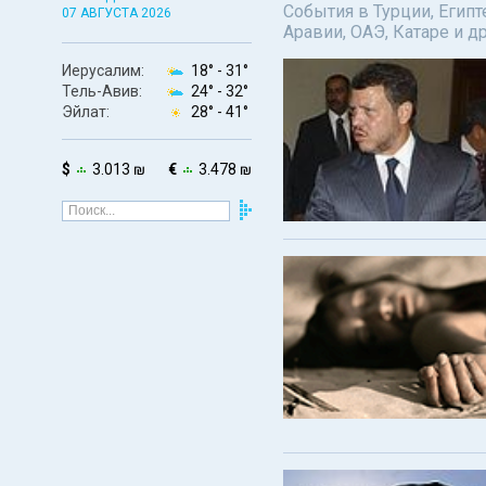
События в Турции, Египт
07 АВГУСТА 2026
Аравии, ОАЭ, Катаре и д
Иерусалим:
18° -
31°
Тель-Авив:
24° -
32°
Эйлат:
28° -
41°
$
3.013 ₪
€
3.478 ₪