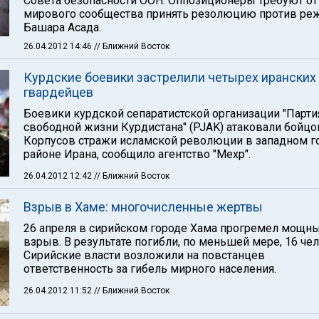
Совета безопасности ООН. Оппозиционеры требуют от
мирового сообщества принять резолюцию против ре
Башара Асада.
26.04.2012 14:46
// Ближний Восток
Курдские боевики застрелили четырех иранских
гвардейцев
Боевики курдской сепаратистской организации "Парти
свободной жизни Курдистана" (PJAK) атаковали бойцо
Корпусов стражи исламской революции в западном г
районе Ирана, сообщило агентство "Мехр".
26.04.2012 12:42
// Ближний Восток
Взрыв в Хаме: многочисленные жертвы
26 апреля в сирийском городе Хама прогремел мощн
взрыв. В результате погибли, по меньшей мере, 16 че
Сирийские власти возложили на повстанцев
ответственность за гибель мирного населения.
26.04.2012 11:52
// Ближний Восток