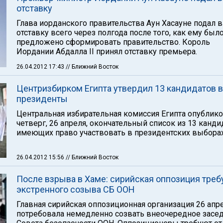
отставку
Глава иорданского правительства Аун Хасауне подал в
отставку всего через полгода после того, как ему был
предложено сформировать правительство. Король
Иордании Абдалла II принял отставку премьера.
26.04.2012 17:43
// Ближний Восток
Центризбирком Египта утвердил 13 кандидатов в
президенты
Центральная избирательная комиссия Египта опублико
четверг, 26 апреля, окончательный список из 13 канди
имеющих право участвовать в президентских выборах
26.04.2012 15:56
// Ближний Восток
После взрыва в Хаме: сирийская оппозиция треб
экстренного созыва СБ ООН
Главная сирийская оппозиционная организация 26 апр
потребовала немедленно созвать внеочередное засе