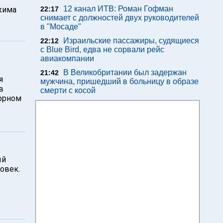
12 канал ИТВ: Роман Гофман
жима
22:17
снимает с должностей двух руководителей
в "Мосаде"
Израильские пассажиры, судящиеся
22:12
с Blue Bird, едва не сорвали рейс
авиакомпании
В Великобритании был задержан
21:42
я
мужчина, пришедший в больницу в образе
в
смерти с косой
орном
ый
ловек.