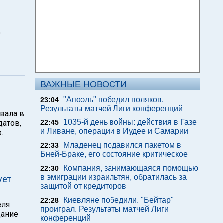
о
ВАЖНЫЕ НОВОСТИ
"Апоэль" победил поляков.
23:04
Результаты матчей Лиги конференций
вала в
1035-й день войны: действия в Газе
датов,
22:45
и Ливане, операции в Иудее и Самарии
.
Младенец подавился пакетом в
22:33
Бней-Браке, его состояние критическое
Компания, занимающаяся помощью
22:30
в эмиграции израильтян, обратилась за
ует
защитой от кредиторов
Киевляне победили. "Бейтар"
22:28
еля
проиграл. Результаты матчей Лиги
дание
конференций