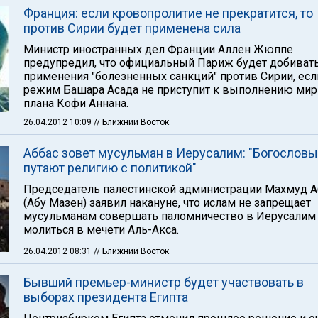
Франция: если кровопролитие не прекратится, то
против Сирии будет применена сила
Министр иностранных дел Франции Аллен Жюппе
предупредил, что официальный Париж будет добиват
применения "болезненных санкций" против Сирии, есл
режим Башара Асада не приступит к выполнению мир
плана Кофи Аннана.
26.04.2012 10:09
// Ближний Восток
Аббас зовет мусульман в Иерусалим: "Богословы
путают религию с политикой"
Председатель палестинской администрации Махмуд А
(Абу Мазен) заявил накануне, что ислам не запрещает
мусульманам совершать паломничество в Иерусалим
молиться в мечети Аль-Акса.
26.04.2012 08:31
// Ближний Восток
Бывший премьер-министр будет участвовать в
выборах президента Египта