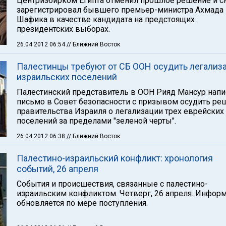
Центризбирком Египта отменил прошлое решение и с
зарегистрировал бывшего премьер-министра Ахмада
Шафика в качестве кандидата на предстоящих
президентских выборах.
26.04.2012 06:54
// Ближний Восток
Палестинцы требуют от СБ ООН осудить легализ
израильских поселений
Палестинский представитель в ООН Рияд Мансур напи
письмо в Совет безопасности с призывом осудить ре
правительства Израиля о легализации трех еврейских
поселений за пределами "зеленой черты".
26.04.2012 06:38
// Ближний Восток
Палестино-израильский конфликт: хронология
событий, 26 апреля
События и происшествия, связанные с палестино-
израильским конфликтом. Четверг, 26 апреля. Инфор
обновляется по мере поступления.