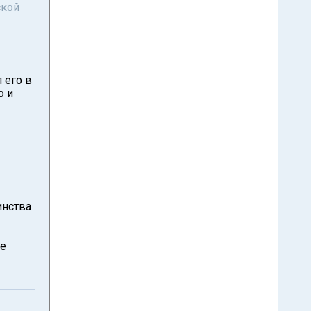
ской
 его в
о и
инства
ле