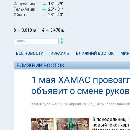
Иерусалим:
18° -
29°
Тель-Авив:
25° -
31°
Эйлат:
28° -
40°
$
3.013 ₪
€
3.478 ₪
ВСЕ НОВОСТИ
ИЗРАИЛЬ
БЛИЖНИЙ ВОСТОК
МИР
БЛИЖНИЙ ВОСТОК
1 мая ХАМАС провозгл
объявит о смене руко
время публикации: 26 апреля 2017 г., 14:26 | последнее об
В понедельник, 1
новый текст хар