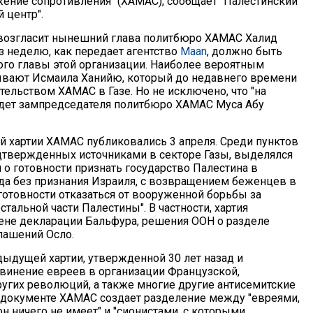
ение сопротивления" (ХАМАС), сообщает "Палестинский
 центр".
овозгласит нынешний глава политбюро ХАМАС Халид
з неделю, как передает агентство
Maan
, должно быть
ого главы этой организации. Наиболее вероятным
ывают Исмаила Ханийю, который до недавнего времени
ельством ХАМАС в Газе. Но не исключено, что "на
дет зампредседателя политбюро ХАМАС Муса Абу
й хартии ХАМАС публиковались 3 апреля. Среди пунктов
одтвержденных источниками в секторе Газы, выделялся
 о готовности признать государство Палестина в
ода без признания Израиля, с возвращением беженцев в
 готовности отказаться от вооруженной борьбы за
тальной части Палестины". В частности, хартия
ене декларации Бальфура, решения ООН о разделе
лашений Осло.
дыдущей хартии, утвержденной 30 лет назад и
инение евреев в организации Французской,
ругих революций, а также многие другие антисемитские
 документе ХАМАС создает разделение между "евреями,
н ничего не имеет" и "сионистами, с которыми