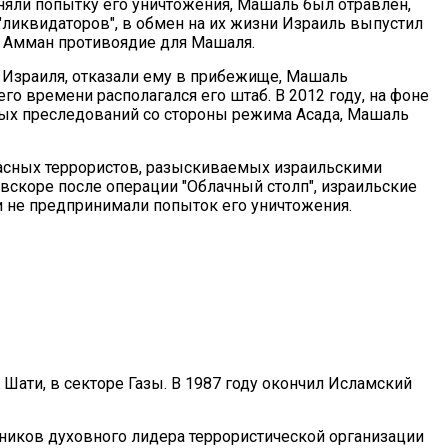
яли попытку его уничтожения, Машаль был отравлен,
ликвидаторов", в обмен на их жизни Израиль выпустил
 Амман противоядие для Машаля.
 Израиля, отказали ему в прибежище, Машаль
его времени располагался его штаб. В 2012 году, на фоне
ных преследований со стороны режима Асада, Машаль
асных террористов, разыскиваемых израильскими
 вскоре после операции "Облачный столп", израильские
 и не предпринимали попыток его уничтожения.
 Шати, в секторе Газы. В 1987 году окончил Исламский
иков духовного лидера террористической организации