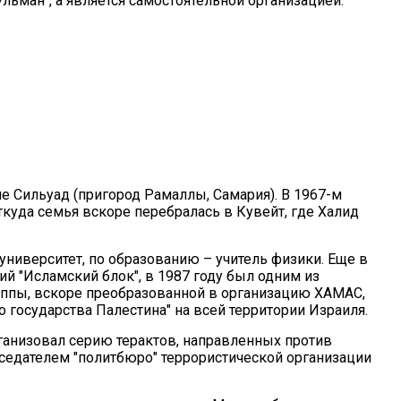
льман", а является самостоятельной организацией.
е Сильуад (пригород Рамаллы, Самария). В 1967-м
куда семья вскоре перебралась в Кувейт, где Халид
ниверситет, по образованию – учитель физики. Еще в
й "Исламский блок", в 1987 году был одним из
уппы, вскоре преобразованной в организацию ХАМАС,
 государства Палестина" на всей территории Израиля.
рганизовал серию терактов, направленных против
дседателем "политбюро" террористической организации