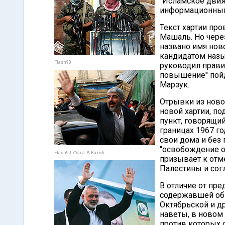
"Исламское движ
информационный
Текст хартии пр
Машаль. Но чере
названо имя нов
кандидатом наз
Flash90
руководил правит
повышение" пой
Марзук.
Отрывки из ново
новой хартии, п
пункт, говорящий
границах 1967 г
свои дома и без
"освобождение ос
Flash90. Фото: А.Катиб
призывает к отм
Палестины и сог
В отличие от пре
содержавшей обв
Октябрьской и д
наветы, в новом
против которых о