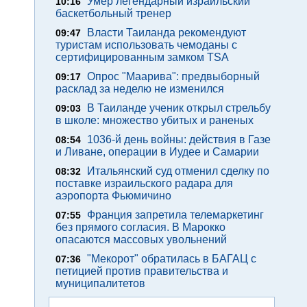
Умер легендарный израильский
10:16
баскетбольный тренер
Власти Таиланда рекомендуют
09:47
туристам использовать чемоданы с
сертифицированным замком TSA
Опрос "Mаарива": предвыборный
09:17
расклад за неделю не изменился
В Таиланде ученик открыл стрельбу
09:03
в школе: множество убитых и раненых
1036-й день войны: действия в Газе
08:54
и Ливане, операции в Иудее и Самарии
Итальянский суд отменил сделку по
08:32
поставке израильского радара для
аэропорта Фьюмичино
Франция запретила телемаркетинг
07:55
без прямого согласия. В Марокко
опасаются массовых увольнений
"Мекорот" обратилась в БАГАЦ с
07:36
петицией против правительства и
муниципалитетов