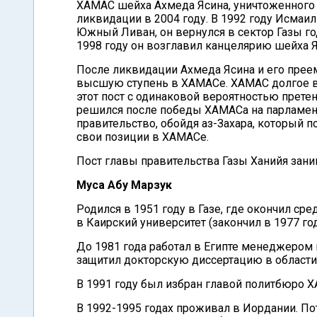
ХАМАС шейха Ахмеда Ясина, уничтоженного
ликвидации в 2004 году. В 1992 году Исмаи
Южный Ливан, он вернулся в сектор Газы год
1998 году он возглавил канцелярию шейха Я
После ликвидации Ахмеда Ясина и его преем
высшую ступень в ХАМАСе. ХАМАС долгое вр
этот пост с одинаковой вероятностью прете
решился после победы ХАМАСа на парламен
правительство, обойдя аз-Захара, который п
свои позиции в ХАМАСе.
Пост главы правительства Газы Ханийя заним
Муса Абу Марзук
Родился в 1951 году в Газе, где окончил ср
в Каирский университет (закончил в 1977 г
До 1981 года работал в Египте менеджером н
защитил докторскую диссертацию в област
В 1991 году был избран главой политбюро ХА
В 1992-1995 годах проживал в Иордании. По