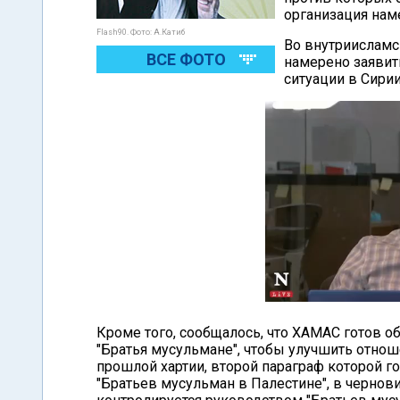
организация нам
Flash90. Фото: А.Катиб
Во внутриисламс
ВСЕ ФОТО
намерено заявить
ситуации в Сирии
Кроме того, сообщалось, что ХАМАС готов 
"Братья мусульмане", чтобы улучшить отнош
прошлой хартии, второй параграф которой г
"Братьев мусульман в Палестине", в чернов