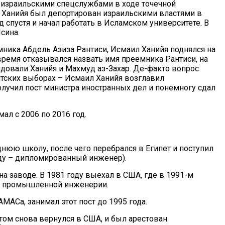
 израильскими спецслужбами в ходе точечной
л Ханийя был депортирован израильскими властями в
 спустя и начал работать в Исламском университете. В
сина.
ника Абдель Азиза Рантиси, Исмаил Ханийя поднялся на
емя отказывался назвать имя преемника Рантиси, на
ндовали Ханийя и Махмуд аз-Захар. Де-факто вопрос
тских выборах – Исмаил Ханийя возглавил
олучил пост министра иностранных дел и понемногу сдал
ал с 2006 по 2016 год.
еднюю школу, после чего перебрался в Египет и поступил
оду – дипломированный инженер).
а заводе. В 1981 году выехал в США, где в 1991-м
и промышленной инженерии.
МАСа, занимал этот пост до 1995 года.
том снова вернулся в США, и был арестован