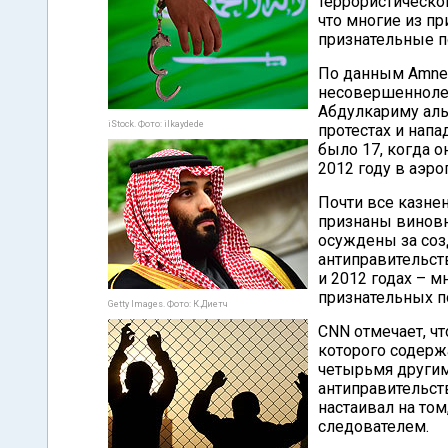
террористическо
что многие из пр
признательные по
По данным Amnest
несовершеннолет
Абдулкариму аль-
iStock. Фото: ilkaydede
протестах и напа
было 17, когда о
2012 году в аэро
Почти все казне
признаны виновн
осуждены за соз
антиправительст
и 2012 годах – м
признательных п
Getty Images. Фото: К.Диетч
CNN отмечает, чт
которого содержа
четырьмя другим
антиправительст
настаивал на то
следователем.