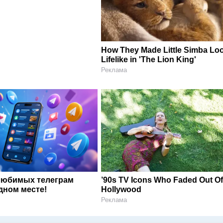
How They Made Little Simba Lo
Lifelike in 'The Lion King'
Реклама
любимых телеграм
’90s TV Icons Who Faded Out O
дном месте!
Hollywood
Реклама