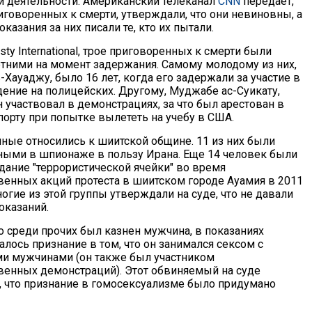
й деятельности. Американский телеканал
CNN
передает,
иговоренных к смерти, утверждали, что они невиновны, а
казания за них писали те, кто их пытали.
y International, трое приговоренных к смерти были
ними на момент задержания. Самому молодому из них,
Хауаджу, было 16 лет, когда его задержали за участие в
дение на полицейских. Другому, Муджабе ас-Суикату,
н участвовал в демонстрациях, за что был арестован в
порту при попытке вылететь на учебу в США.
нные относились к шиитской общине. 11 из них были
ыми в шпионаже в пользу Ирана. Еще 14 человек были
дание "террористической ячейки" во время
венных акций протеста в шиитском городе Ауамия в 2011
ногие из этой группы утверждали на суде, что не давали
оказаний.
о среди прочих был казнен мужчина, в показаниях
лось признание в том, что он занимался сексом с
и мужчинами (он также был участником
венных демонстраций). Этот обвиняемый на суде
м, что признание в гомосексуализме было придумано