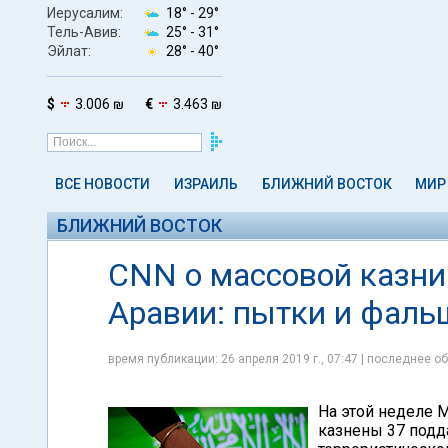
Иерусалим:
18° -
29°
Тель-Авив:
25° -
31°
Эйлат:
28° -
40°
$
3.006 ₪
€
3.463 ₪
ВСЕ НОВОСТИ
ИЗРАИЛЬ
БЛИЖНИЙ ВОСТОК
МИР
БЛИЖНИЙ ВОСТОК
CNN о массовой казни 
Аравии: пытки и фал
время публикации: 26 апреля 2019 г., 07:47 | последнее об
На этой неделе 
казнены 37 подд