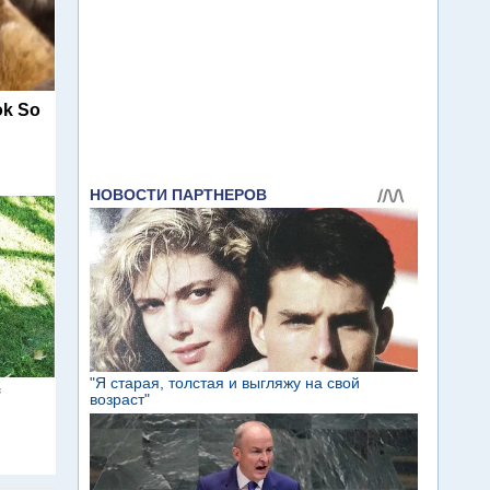
ok So
f