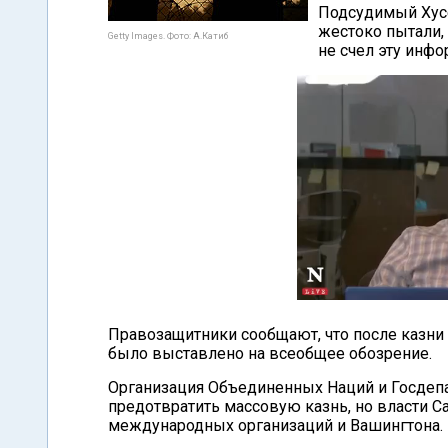
Подсудимый Хусе
жестоко пытали,
Getty Images. Фото: А.Катиб
не счел эту ин
Правозащитники сообщают, что после казни о
было выставлено на всеобщее обозрение.
Организация Объединенных Наций и Госдепа
предотвратить массовую казнь, но власти 
международных организаций и Вашингтона.