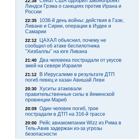
Сенат США одобрил законопроект
22:38
Линдси Грэма о санкциях против Ирана и
России
1036-й день войны: действия в Газе,
22:35
Ливане и Сирии, операции в Иудее и
Самарии
ЦАХАЛ объяснил, почему не
22:12
сообщил об атаке беспилотника
"Хизбаллы" на юге Ливана
Два человека пострадали от укусов
21:40
змей на севере Израиля
В Иерусалиме в результате ДТП
21:12
погиб певец и хазан Авишай Леви
Хуситы атаковали
20:30
правительственные силы в йеменской
провинции Мариб
Один человек погиб, трое
20:09
пострадали в ДТП на 316-й трассе
Рейс авиакомпании Wizz из Рима в
20:00
Тель-Авив задержан из-за угрозы
безопасности