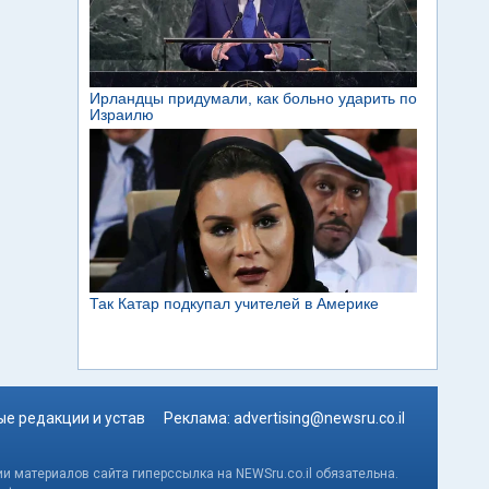
е редакции и устав
Реклама:
advertising@newsru.co.il
и материалов сайта гиперссылка на NEWSru.co.il обязательна.