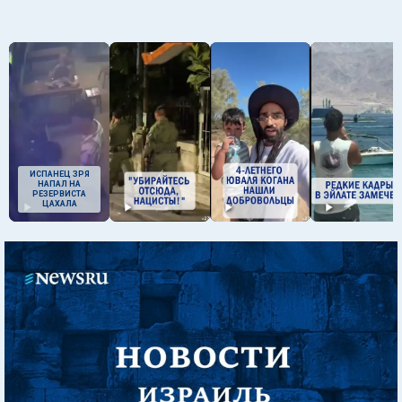
ИСПАНЕЦ ЗРЯ
НАПАЛ НА
РЕЗЕРВИСТА
ЦАХАЛА